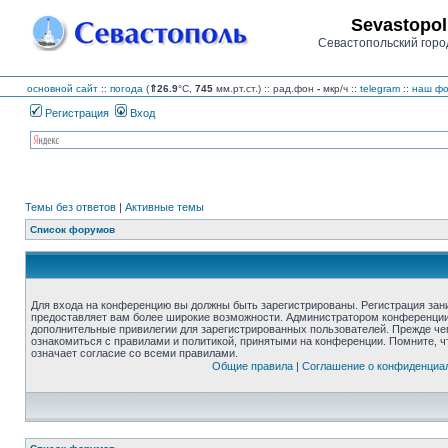
Sevastopol
Севастопольский горо
основной сайт
::
погода
(
⇑26.9
°C,
745
мм.рт.ст.) :: рад.фон
-
мкр/ч
::
telegram
::
наш фо
Регистрация
Вход
Темы без ответов
|
Активные темы
Список форумов
Для входа на конференцию вы должны быть зарегистрированы. Регистрация зани
предоставляет вам более широкие возможности. Администратором конференции
дополнительные привилегии для зарегистрированных пользователей. Прежде че
ознакомиться с правилами и политикой, принятыми на конференции. Помните, 
означает согласие со всеми правилами.
Общие правила
|
Соглашение о конфиденциа