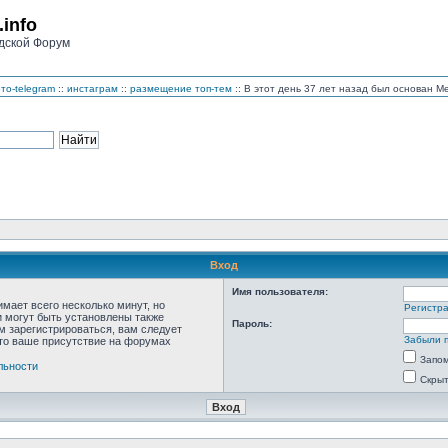
.info
дской Форум
то-telegram
::
инстаграм
::
размещение топ-тем
:: В этот день 37 лет назад был основан 
Вход
Имя пользователя:
мает всего несколько минут, но
Регистр
 могут быть установлены также
Пароль:
м зарегистрироваться, вам следует
Забыли 
что ваше присутствие на форумах
Запо
льности
Скрыт