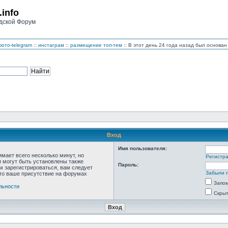
.info
дской Форум
ото-telegram
::
инстаграм
::
размещение топ-тем
:: В этот день 24 года назад был основ
Вход
Имя пользователя:
мает всего несколько минут, но
Регистр
 могут быть установлены также
Пароль:
м зарегистрироваться, вам следует
Забыли 
что ваше присутствие на форумах
Запо
льности
Скрыт