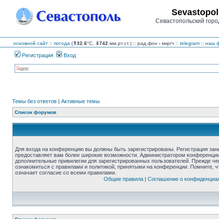
Sevastopol
Севастопольский горо
основной сайт
::
погода
(
⇑32.6
°C,
⇓742
мм.рт.ст.) :: рад.фон
-
мкр/ч
::
telegram
::
наш ф
Регистрация
Вход
Темы без ответов
|
Активные темы
Список форумов
Для входа на конференцию вы должны быть зарегистрированы. Регистрация зани
предоставляет вам более широкие возможности. Администратором конференции
дополнительные привилегии для зарегистрированных пользователей. Прежде че
ознакомиться с правилами и политикой, принятыми на конференции. Помните, 
означает согласие со всеми правилами.
Общие правила
|
Соглашение о конфиденциа