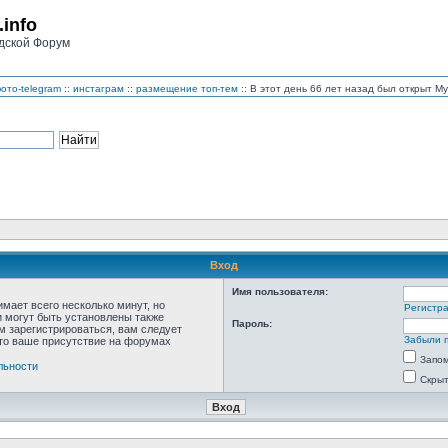
.info
дской Форум
ото-telegram
::
инстаграм
::
размещение топ-тем
:: В этот день 66 лет назад был открыт 
Вход
Имя пользователя:
мает всего несколько минут, но
Регистр
 могут быть установлены также
Пароль:
м зарегистрироваться, вам следует
Забыли 
что ваше присутствие на форумах
Запо
льности
Скрыт