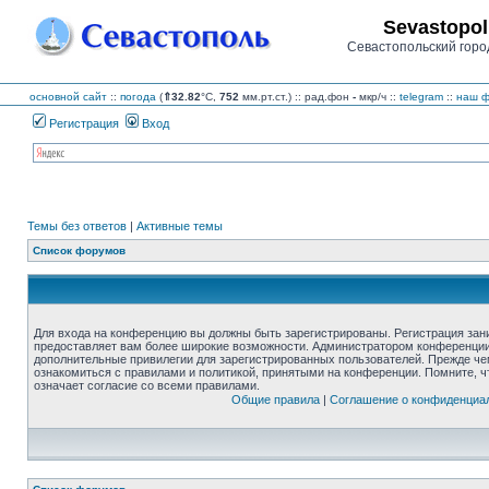
Sevastopol
Севастопольский горо
основной сайт
::
погода
(
⇑32.82
°C,
752
мм.рт.ст.) :: рад.фон
-
мкр/ч
::
telegram
::
наш ф
Регистрация
Вход
Темы без ответов
|
Активные темы
Список форумов
Для входа на конференцию вы должны быть зарегистрированы. Регистрация зани
предоставляет вам более широкие возможности. Администратором конференции
дополнительные привилегии для зарегистрированных пользователей. Прежде че
ознакомиться с правилами и политикой, принятыми на конференции. Помните, 
означает согласие со всеми правилами.
Общие правила
|
Соглашение о конфиденциа