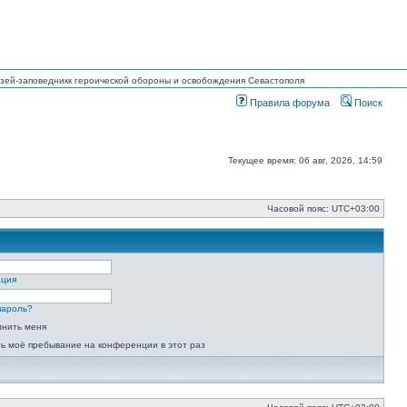
Музей-заповедникк героической обороны и освобождения Севастополя
Правила форума
Поиск
Текущее время: 06 авг, 2026, 14:59
Часовой пояс:
UTC+03:00
ация
пароль?
мнить меня
ь моё пребывание на конференции в этот раз