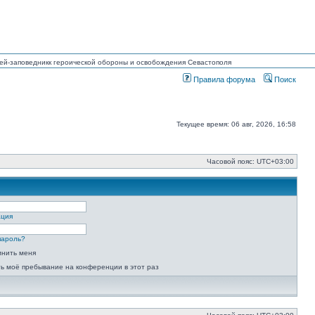
узей-заповедникк героической обороны и освобождения Севастополя
Правила форума
Поиск
Текущее время: 06 авг, 2026, 16:58
Часовой пояс:
UTC+03:00
ация
пароль?
мнить меня
ь моё пребывание на конференции в этот раз