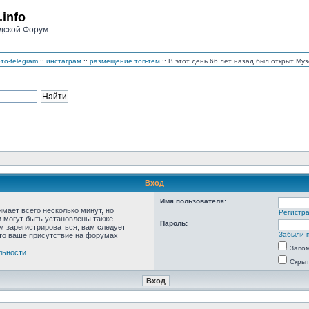
.info
дской Форум
то-telegram
::
инстаграм
::
размещение топ-тем
:: В этот день 66 лет назад был открыт М
Вход
Имя пользователя:
мает всего несколько минут, но
Регистр
 могут быть установлены также
Пароль:
м зарегистрироваться, вам следует
Забыли 
что ваше присутствие на форумах
Запо
льности
Скрыт