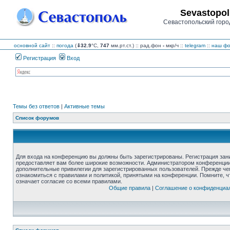
Sevastopol
Севастопольский горо
основной сайт
::
погода
(
⇓32.9
°C,
747
мм.рт.ст.) :: рад.фон
-
мкр/ч
::
telegram
::
наш фо
Регистрация
Вход
Темы без ответов
|
Активные темы
Список форумов
Для входа на конференцию вы должны быть зарегистрированы. Регистрация зани
предоставляет вам более широкие возможности. Администратором конференции
дополнительные привилегии для зарегистрированных пользователей. Прежде че
ознакомиться с правилами и политикой, принятыми на конференции. Помните, 
означает согласие со всеми правилами.
Общие правила
|
Соглашение о конфиденциа