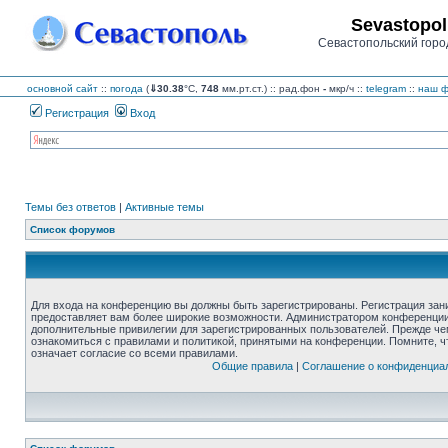
Sevastopol
Севастопольский горо
основной сайт
::
погода
(
⇓30.38
°C,
748
мм.рт.ст.) :: рад.фон
-
мкр/ч
::
telegram
::
наш ф
Регистрация
Вход
Темы без ответов
|
Активные темы
Список форумов
Для входа на конференцию вы должны быть зарегистрированы. Регистрация зани
предоставляет вам более широкие возможности. Администратором конференции
дополнительные привилегии для зарегистрированных пользователей. Прежде че
ознакомиться с правилами и политикой, принятыми на конференции. Помните, 
означает согласие со всеми правилами.
Общие правила
|
Соглашение о конфиденциа