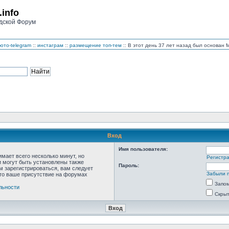
.info
дской Форум
ото-telegram
::
инстаграм
::
размещение топ-тем
:: В этот день 37 лет назад был основан
Вход
Имя пользователя:
мает всего несколько минут, но
Регистр
 могут быть установлены также
Пароль:
м зарегистрироваться, вам следует
Забыли 
что ваше присутствие на форумах
Запо
льности
Скрыт