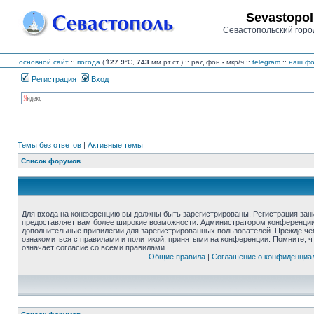
Sevastopol
Севастопольский горо
основной сайт
::
погода
(
⇑27.9
°C,
743
мм.рт.ст.) :: рад.фон
-
мкр/ч
::
telegram
::
наш фо
Регистрация
Вход
Темы без ответов
|
Активные темы
Список форумов
Для входа на конференцию вы должны быть зарегистрированы. Регистрация зани
предоставляет вам более широкие возможности. Администратором конференции
дополнительные привилегии для зарегистрированных пользователей. Прежде че
ознакомиться с правилами и политикой, принятыми на конференции. Помните, 
означает согласие со всеми правилами.
Общие правила
|
Соглашение о конфиденциа