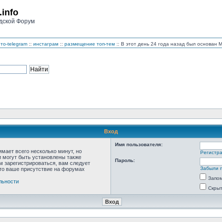
.info
дской Форум
то-telegram
::
инстаграм
::
размещение топ-тем
:: В этот день 24 года назад был основан
Вход
Имя пользователя:
мает всего несколько минут, но
Регистр
 могут быть установлены также
Пароль:
м зарегистрироваться, вам следует
Забыли 
что ваше присутствие на форумах
Запо
льности
Скрыт