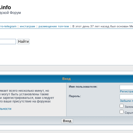
.info
дской Форум
то-telegram
::
инстаграм
::
размещение топ-тем
:: В этот день 37 лет назад был основан 
Вход
Имя пользователя:
мает всего несколько минут, но
Регистр
 могут быть установлены также
Пароль:
м зарегистрироваться, вам следует
Забыли 
что ваше присутствие на форумах
Запо
льности
Скрыт