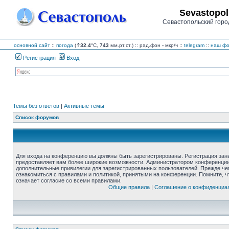
Sevastopol
Севастопольский горо
основной сайт
::
погода
(
⇑32.4
°C,
743
мм.рт.ст.) :: рад.фон
-
мкр/ч
::
telegram
::
наш фо
Регистрация
Вход
Темы без ответов
|
Активные темы
Список форумов
Для входа на конференцию вы должны быть зарегистрированы. Регистрация зани
предоставляет вам более широкие возможности. Администратором конференции
дополнительные привилегии для зарегистрированных пользователей. Прежде че
ознакомиться с правилами и политикой, принятыми на конференции. Помните, 
означает согласие со всеми правилами.
Общие правила
|
Соглашение о конфиденциа