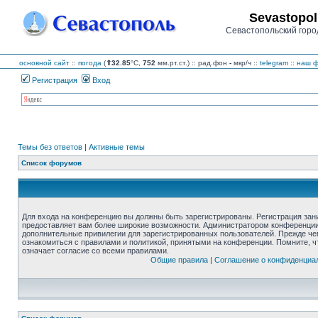
Sevastopol
Севастопольский горо
основной сайт
::
погода
(
⇑32.85
°C,
752
мм.рт.ст.) :: рад.фон
-
мкр/ч
::
telegram
::
наш ф
Регистрация
Вход
Темы без ответов
|
Активные темы
Список форумов
Для входа на конференцию вы должны быть зарегистрированы. Регистрация зани
предоставляет вам более широкие возможности. Администратором конференции
дополнительные привилегии для зарегистрированных пользователей. Прежде че
ознакомиться с правилами и политикой, принятыми на конференции. Помните, 
означает согласие со всеми правилами.
Общие правила
|
Соглашение о конфиденциа