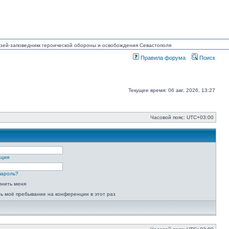
Музей-заповедникк героической обороны и освобождения Севастополя
Правила форума
Поиск
Текущее время: 06 авг, 2026, 13:27
Часовой пояс:
UTC+03:00
ация
пароль?
мнить меня
ь моё пребывание на конференции в этот раз