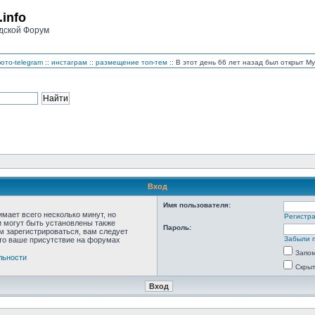
.info
дской Форум
ото-telegram
::
инстаграм
::
размещение топ-тем
:: В этот день 66 лет назад был открыт 
Вход
Имя пользователя:
мает всего несколько минут, но
Регистр
 могут быть установлены также
Пароль:
м зарегистрироваться, вам следует
Забыли 
что ваше присутствие на форумах
Запо
льности
Скрыт