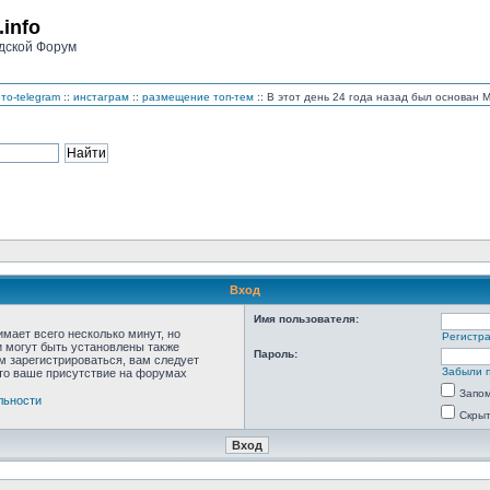
.info
дской Форум
то-telegram
::
инстаграм
::
размещение топ-тем
:: В этот день 24 года назад был основан
Вход
Имя пользователя:
мает всего несколько минут, но
Регистр
 могут быть установлены также
Пароль:
м зарегистрироваться, вам следует
Забыли 
что ваше присутствие на форумах
Запо
льности
Скрыт