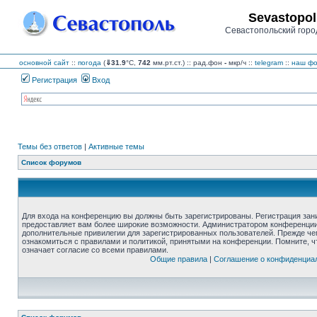
Sevastopol
Севастопольский горо
основной сайт
::
погода
(
⇓31.9
°C,
742
мм.рт.ст.) :: рад.фон
-
мкр/ч
::
telegram
::
наш фо
Регистрация
Вход
Темы без ответов
|
Активные темы
Список форумов
Для входа на конференцию вы должны быть зарегистрированы. Регистрация зани
предоставляет вам более широкие возможности. Администратором конференции
дополнительные привилегии для зарегистрированных пользователей. Прежде че
ознакомиться с правилами и политикой, принятыми на конференции. Помните, 
означает согласие со всеми правилами.
Общие правила
|
Соглашение о конфиденциа