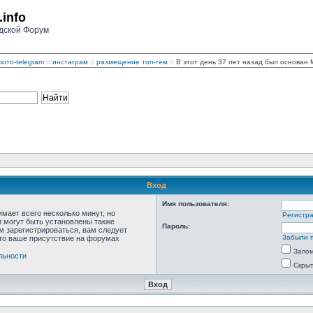
.info
дской Форум
ото-telegram
::
инстаграм
::
размещение топ-тем
:: В этот день 37 лет назад был основа
Вход
Имя пользователя:
мает всего несколько минут, но
Регистр
 могут быть установлены также
Пароль:
м зарегистрироваться, вам следует
Забыли 
что ваше присутствие на форумах
Запо
льности
Скрыт