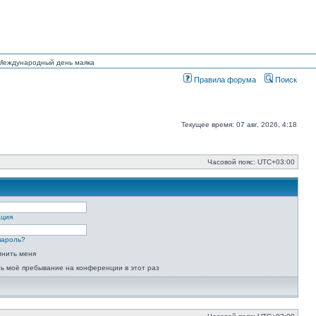
н Международный день маяка
Правила форума
Поиск
Текущее время: 07 авг, 2026, 4:18
Часовой пояс:
UTC+03:00
ация
пароль?
мнить меня
ь моё пребывание на конференции в этот раз