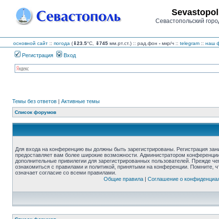
Sevastopol
Севастопольский горо
основной сайт
::
погода
(
⇓23.5
°C,
⇓745
мм.рт.ст.) :: рад.фон
-
мкр/ч
::
telegram
::
наш ф
Регистрация
Вход
Темы без ответов
|
Активные темы
Список форумов
Для входа на конференцию вы должны быть зарегистрированы. Регистрация зани
предоставляет вам более широкие возможности. Администратором конференции
дополнительные привилегии для зарегистрированных пользователей. Прежде че
ознакомиться с правилами и политикой, принятыми на конференции. Помните, 
означает согласие со всеми правилами.
Общие правила
|
Соглашение о конфиденциа