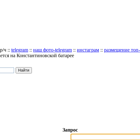
р/ч
::
telegram
::
наш фото-telegram
::
инстаграм
::
размещение топ
ется на Константиновской батарее
Запрос