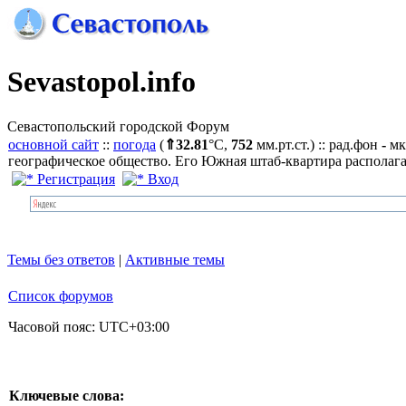
Sevastopol.info
Севастопольский городской Форум
основной сайт
::
погода
(
⇑32.81
°C,
752
мм.рт.ст.) :: рад.фон
-
мк
географическое общество. Его Южная штаб-квартира располага
Регистрация
Вход
Темы без ответов
|
Активные темы
Список форумов
Часовой пояс:
UTC+03:00
Ключевые слова: