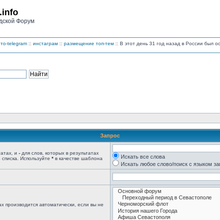
.info
дской Форум
то-telegram
::
инстаграм
::
размещение топ-тем
:: В этот день 31 год назад в России был 
Запрос
татах, и
-
для слов, которых в результатах
Искать все слова
 списка. Используйте
*
в качестве шаблона
Искать любое слово/поиск с языком з
х производится автоматически, если вы не