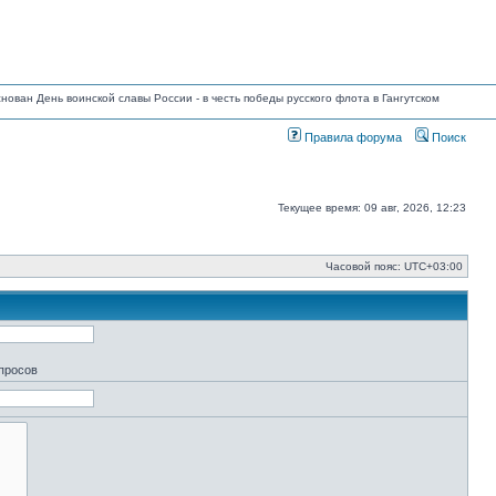
основан День воинской славы России - в честь победы русского флота в Гангутском
Правила форума
Поиск
Текущее время: 09 авг, 2026, 12:23
Часовой пояс:
UTC+03:00
апросов