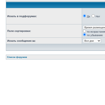
Искать в подфорумах:
Да
Нет
Поле сортировки:
по возрастани
по убыванию
Искать сообщения за:
Список форумов