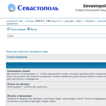
Sevastopol
Севастопольский горо
основной сайт
::
погода
(
⇑29.5
°C,
746
мм.рт.ст.) :: рад.фон
-
мкр/ч
::
telegram
::
наш фо
сражении
Регистрация
Вход
Темы без ответов
|
Активные темы
Список форумов
Ключевые слова:
Вы можете использовать
+
, чтобы определить слова, которые должны быть в резуль
быть не должно. Вы можете разделить слова символом
|
для поиска любого слова из
для частичного совпадения.
Поиск по автору:
Используйте * в качестве шаблона.
Искать в форумах:
Выберите форум или форумы, в которых будет произведён поиск. Поиск в подфорума
отключили соответствующую опцию ниже.