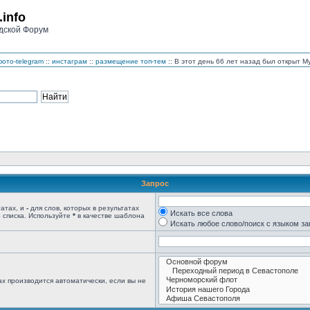
.info
дской Форум
ото-telegram
::
инстаграм
::
размещение топ-тем
:: В этот день 66 лет назад был открыт
Запрос
татах, и
-
для слов, которых в результатах
Искать все слова
 списка. Используйте
*
в качестве шаблона
Искать любое слово/поиск с языком з
х производится автоматически, если вы не