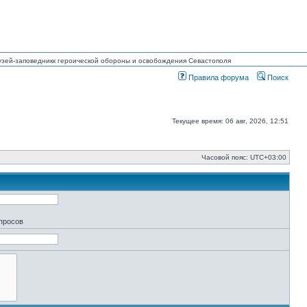
 Музей-заповедникк героической обороны и освобождения Севастополя
Правила форума
Поиск
Текущее время: 06 авг, 2026, 12:51
Часовой пояс:
UTC+03:00
апросов