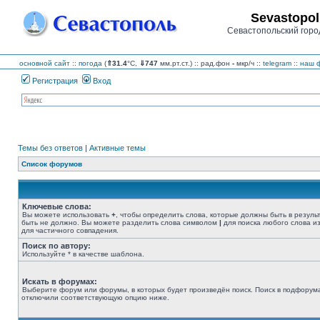
Sevastopol
Севастопольский горо
основной сайт
::
погода
(
⇑31.4
°C,
⇓747
мм.рт.ст.) :: рад.фон
-
мкр/ч
::
telegram
::
наш ф
Регистрация
Вход
Темы без ответов
|
Активные темы
Список форумов
Ключевые слова:
Вы можете использовать
+
, чтобы определить слова, которые должны быть в резуль
быть не должно. Вы можете разделить слова символом
|
для поиска любого слова из
для частичного совпадения.
Поиск по автору:
Используйте * в качестве шаблона.
Искать в форумах:
Выберите форум или форумы, в которых будет произведён поиск. Поиск в подфорума
отключили соответствующую опцию ниже.