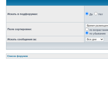
Искать в подфорумах:
Да
Нет
Поле сортировки:
по возрастани
по убыванию
Искать сообщения за:
Список форумов