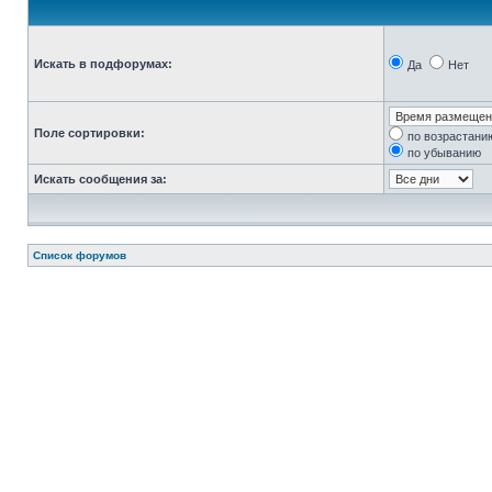
Искать в подфорумах:
Да
Нет
Поле сортировки:
по возрастани
по убыванию
Искать сообщения за:
Список форумов