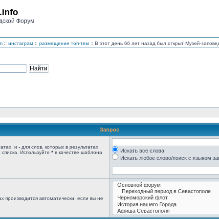
.info
дской Форум
m
::
инстаграм
::
размещение топ-тем
:: В этот день 66 лет назад был открыт Музей-запо
Запрос
татах, и
-
для слов, которых в результатах
Искать все слова
 списка. Используйте
*
в качестве шаблона
Искать любое слово/поиск с языком з
х производится автоматически, если вы не