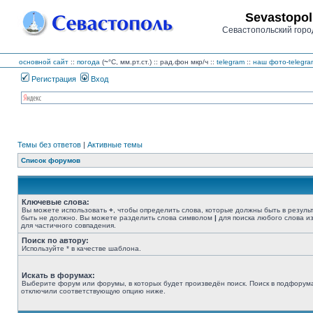
Sevastopol
Севастопольский горо
основной сайт
::
погода
(
~
°C,
мм.рт.ст.) :: рад.фон
мкр/ч
::
telegram
::
наш фото-telegra
Регистрация
Вход
Темы без ответов
|
Активные темы
Список форумов
Ключевые слова:
Вы можете использовать
+
, чтобы определить слова, которые должны быть в резуль
быть не должно. Вы можете разделить слова символом
|
для поиска любого слова из
для частичного совпадения.
Поиск по автору:
Используйте * в качестве шаблона.
Искать в форумах:
Выберите форум или форумы, в которых будет произведён поиск. Поиск в подфорума
отключили соответствующую опцию ниже.