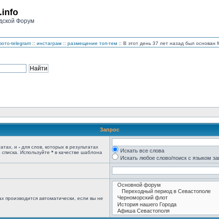
.info
дской Форум
ото-telegram
::
инстаграм
::
размещение топ-тем
:: В этот день 37 лет назад был основа
Запрос
татах, и
-
для слов, которых в результатах
Искать все слова
 списка. Используйте
*
в качестве шаблона
Искать любое слово/поиск с языком з
х производится автоматически, если вы не