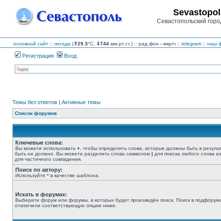
Sevastopol
Севастопольский горо
основной сайт
::
погода
(
⇑29.3
°C,
⇓744
мм.рт.ст.) :: рад.фон
-
мкр/ч
::
telegram
::
наш ф
Регистрация
Вход
Темы без ответов
|
Активные темы
Список форумов
Ключевые слова:
Вы можете использовать
+
, чтобы определить слова, которые должны быть в резуль
быть не должно. Вы можете разделить слова символом
|
для поиска любого слова из
для частичного совпадения.
Поиск по автору:
Используйте * в качестве шаблона.
Искать в форумах:
Выберите форум или форумы, в которых будет произведён поиск. Поиск в подфорума
отключили соответствующую опцию ниже.