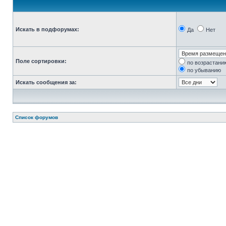
Искать в подфорумах:
Да
Нет
Поле сортировки:
по возрастани
по убыванию
Искать сообщения за:
Список форумов