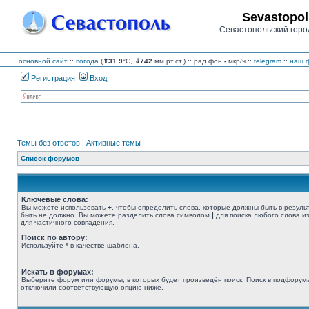
Sevastopol
Севастопольский горо
основной сайт
::
погода
(
⇑31.9
°C,
⇓742
мм.рт.ст.) :: рад.фон
-
мкр/ч
::
telegram
::
наш ф
Регистрация
Вход
Темы без ответов
|
Активные темы
Список форумов
Ключевые слова:
Вы можете использовать
+
, чтобы определить слова, которые должны быть в резуль
быть не должно. Вы можете разделить слова символом
|
для поиска любого слова из
для частичного совпадения.
Поиск по автору:
Используйте * в качестве шаблона.
Искать в форумах:
Выберите форум или форумы, в которых будет произведён поиск. Поиск в подфорума
отключили соответствующую опцию ниже.