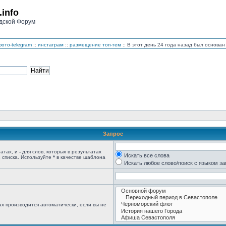
.info
дской Форум
ото-telegram
::
инстаграм
::
размещение топ-тем
:: В этот день 24 года назад был основ
Запрос
татах, и
-
для слов, которых в результатах
Искать все слова
 списка. Используйте
*
в качестве шаблона
Искать любое слово/поиск с языком з
х производится автоматически, если вы не