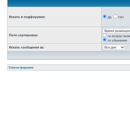
Искать в подфорумах:
Да
Нет
Поле сортировки:
по возрастани
по убыванию
Искать сообщения за:
Список форумов