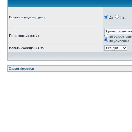
Искать в подфорумах:
Да
Нет
Поле сортировки:
по возрастани
по убыванию
Искать сообщения за:
Список форумов