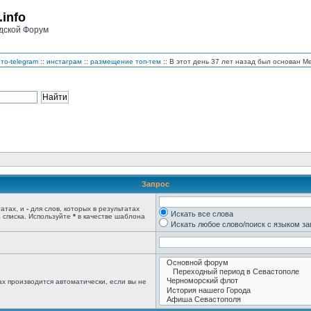
.info
дской Форум
то-telegram
::
инстаграм
::
размещение топ-тем
:: В этот день 37 лет назад был основан 
Запрос
татах, и
-
для слов, которых в результатах
Искать все слова
 списка. Используйте
*
в качестве шаблона
Искать любое слово/поиск с языком з
х производится автоматически, если вы не