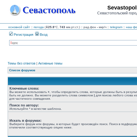
Sevastopol
Севастопольский горо
основной сайт
::
погода
(
⇓25.8
°C,
743
мм.рт.ст.) :: рад.фон
-
мкр/ч
::
telegram
::
наш фо
Регистрация
Вход
Темы без ответов
|
Активные темы
Список форумов
Ключевые слова:
Вы можете использовать
+
, чтобы определить слова, которые должны быть в резуль
быть не должно. Вы можете разделить слова символом
|
для поиска любого слова из
для частичного совпадения.
Поиск по автору:
Используйте * в качестве шаблона.
Искать в форумах:
Выберите форум или форумы, в которых будет произведён поиск. Поиск в подфорума
отключили соответствующую опцию ниже.