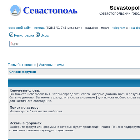
Sevastopol
Севастопольский горо
основной сайт
::
погода
(
⇑28.8
°C,
743
мм.рт.ст.) :: рад.фон
-
мкр/ч
::
telegram
::
наш фо
Регистрация
Вход
Темы без ответов
|
Активные темы
Список форумов
Ключевые слова:
Вы можете использовать
+
, чтобы определить слова, которые должны быть в резуль
быть не должно. Вы можете разделить слова символом
|
для поиска любого слова из
для частичного совпадения.
Поиск по автору:
Используйте * в качестве шаблона.
Искать в форумах:
Выберите форум или форумы, в которых будет произведён поиск. Поиск в подфорума
отключили соответствующую опцию ниже.