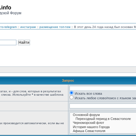
.info
дской Форум
то-telegram
::
инстаграм
::
размещение топ-тем
:: В этот день 24 года назад был основан
Запрос
татах, и
-
для слов, которых в результатах
Искать все слова
 списка. Используйте
*
в качестве шаблона
Искать любое слово/поиск с языком з
х производится автоматически, если вы не