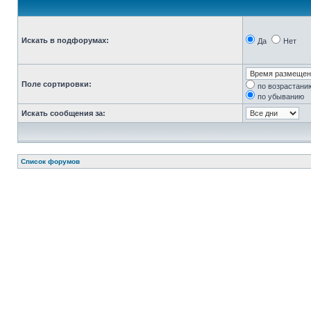
Искать в подфорумах:
Да
Нет
Поле сортировки:
по возрастани
по убыванию
Искать сообщения за:
Список форумов