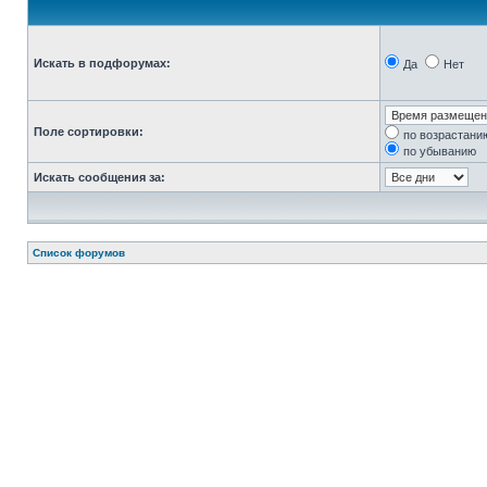
Искать в подфорумах:
Да
Нет
Поле сортировки:
по возрастани
по убыванию
Искать сообщения за:
Список форумов