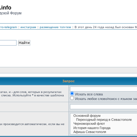
.info
дской Форум
то-telegram
::
инстаграм
::
размещение топ-тем
:: В этот день 24 года назад был основан
Запрос
татах, и
-
для слов, которых в результатах
Искать все слова
 списка. Используйте
*
в качестве шаблона
Искать любое слово/поиск с языком з
х производится автоматически, если вы не