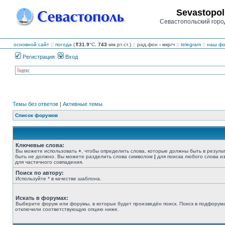
Sevastopol
Севастопольский горо
основной сайт
::
погода
(
⇑31.9
°C,
743
мм.рт.ст.) :: рад.фон
-
мкр/ч
::
telegram
::
наш фо
Регистрация
Вход
Темы без ответов
|
Активные темы
Список форумов
Ключевые слова:
Вы можете использовать
+
, чтобы определить слова, которые должны быть в резуль
быть не должно. Вы можете разделить слова символом
|
для поиска любого слова из
для частичного совпадения.
Поиск по автору:
Используйте * в качестве шаблона.
Искать в форумах:
Выберите форум или форумы, в которых будет произведён поиск. Поиск в подфорума
отключили соответствующую опцию ниже.