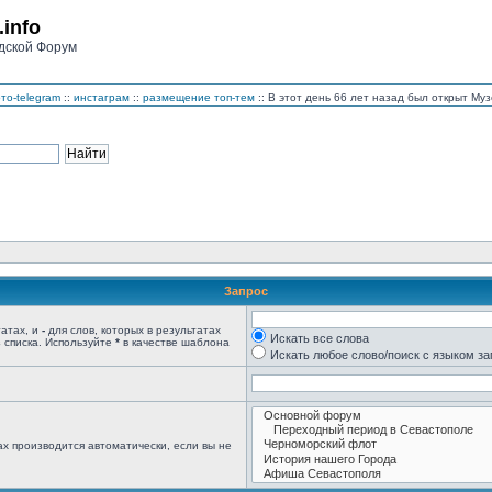
.info
дской Форум
то-telegram
::
инстаграм
::
размещение топ-тем
:: В этот день 66 лет назад был открыт М
Запрос
татах, и
-
для слов, которых в результатах
Искать все слова
 списка. Используйте
*
в качестве шаблона
Искать любое слово/поиск с языком з
х производится автоматически, если вы не