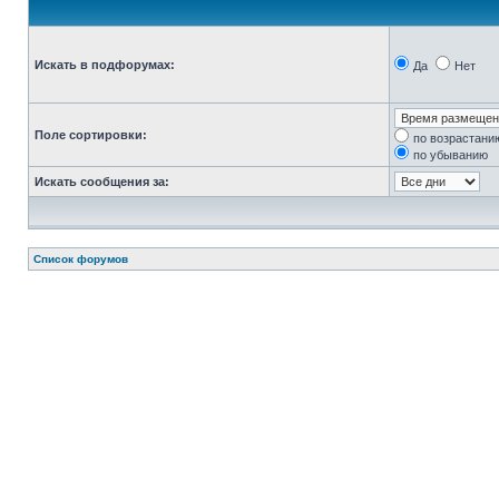
Искать в подфорумах:
Да
Нет
Поле сортировки:
по возрастани
по убыванию
Искать сообщения за:
Список форумов