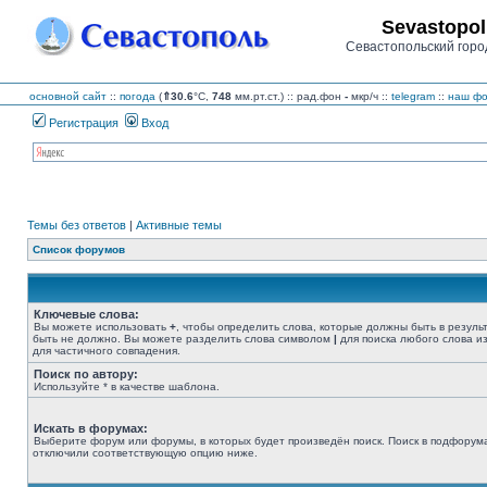
Sevastopol
Севастопольский горо
основной сайт
::
погода
(
⇑30.6
°C,
748
мм.рт.ст.) :: рад.фон
-
мкр/ч
::
telegram
::
наш фо
Регистрация
Вход
Темы без ответов
|
Активные темы
Список форумов
Ключевые слова:
Вы можете использовать
+
, чтобы определить слова, которые должны быть в резуль
быть не должно. Вы можете разделить слова символом
|
для поиска любого слова из
для частичного совпадения.
Поиск по автору:
Используйте * в качестве шаблона.
Искать в форумах:
Выберите форум или форумы, в которых будет произведён поиск. Поиск в подфорума
отключили соответствующую опцию ниже.