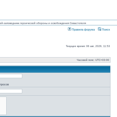
узей-заповедникк героической обороны и освобождения Севастополя
Правила форума
Поиск
Текущее время: 06 авг, 2026, 11:53
Часовой пояс:
UTC+03:00
апросов