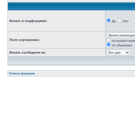
Искать в подфорумах:
Да
Нет
Поле сортировки:
по возрастани
по убыванию
Искать сообщения за:
Список форумов