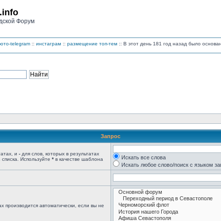
.info
дской Форум
ото-telegram
::
инстаграм
::
размещение топ-тем
:: В этот день 181 год назад было основ
Запрос
татах, и
-
для слов, которых в результатах
Искать все слова
 списка. Используйте
*
в качестве шаблона
Искать любое слово/поиск с языком з
х производится автоматически, если вы не