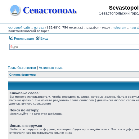
Sevastopol
Севастопольский горо
основной сайт
::
погода
(
⇓25.68
°C,
754
мм.рт.ст.) :: рад.фон
-
мкр/ч
::
telegram
::
наш ф
Константиновской батарее
Регистрация
Вход
Темы без ответов
|
Активные темы
Список форумов
Ключевые слова:
Вы можете использовать
+
, чтобы определить слова, которые должны быть в резуль
быть не должно. Вы можете разделить слова символом
|
для поиска любого слова из
для частичного совпадения.
Поиск по автору:
Используйте * в качестве шаблона.
Искать в форумах:
Выберите форум или форумы, в которых будет произведён поиск. Поиск в подфорума
отключили соответствующую опцию ниже.