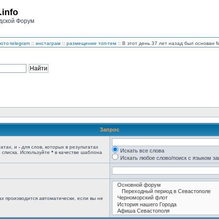
.info
дской Форум
ото-telegram
::
инстаграм
::
размещение топ-тем
:: В этот день 37 лет назад был основан
Запрос
татах, и
-
для слов, которых в результатах
Искать все слова
 списка. Используйте
*
в качестве шаблона
Искать любое слово/поиск с языком з
х производится автоматически, если вы не