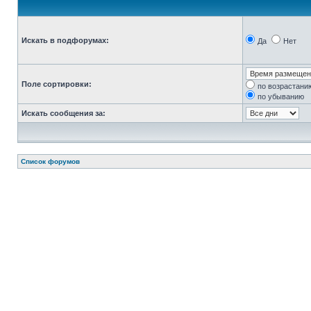
Искать в подфорумах:
Да
Нет
Поле сортировки:
по возрастани
по убыванию
Искать сообщения за:
Список форумов