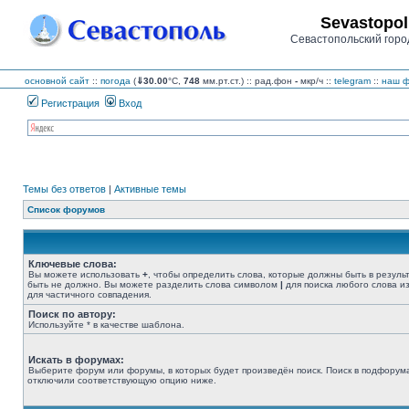
Sevastopol
Севастопольский горо
основной сайт
::
погода
(
⇓30.00
°C,
748
мм.рт.ст.) :: рад.фон
-
мкр/ч
::
telegram
::
наш ф
Регистрация
Вход
Темы без ответов
|
Активные темы
Список форумов
Ключевые слова:
Вы можете использовать
+
, чтобы определить слова, которые должны быть в резуль
быть не должно. Вы можете разделить слова символом
|
для поиска любого слова из
для частичного совпадения.
Поиск по автору:
Используйте * в качестве шаблона.
Искать в форумах:
Выберите форум или форумы, в которых будет произведён поиск. Поиск в подфорума
отключили соответствующую опцию ниже.