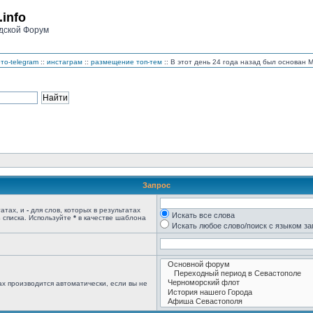
.info
дской Форум
то-telegram
::
инстаграм
::
размещение топ-тем
:: В этот день 24 года назад был основан
Запрос
татах, и
-
для слов, которых в результатах
Искать все слова
 списка. Используйте
*
в качестве шаблона
Искать любое слово/поиск с языком з
х производится автоматически, если вы не