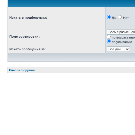
Искать в подфорумах:
Да
Нет
Поле сортировки:
по возрастани
по убыванию
Искать сообщения за:
Список форумов