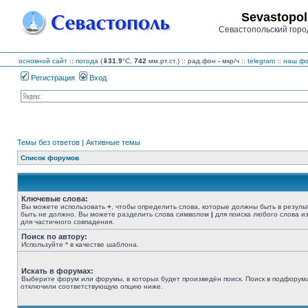
Sevastopol
Севастопольский горо
основной сайт
::
погода
(
⇓31.9
°C,
742
мм.рт.ст.) :: рад.фон
-
мкр/ч
::
telegram
::
наш фо
Регистрация
Вход
Темы без ответов
|
Активные темы
Список форумов
Ключевые слова:
Вы можете использовать
+
, чтобы определить слова, которые должны быть в резуль
быть не должно. Вы можете разделить слова символом
|
для поиска любого слова из
для частичного совпадения.
Поиск по автору:
Используйте * в качестве шаблона.
Искать в форумах:
Выберите форум или форумы, в которых будет произведён поиск. Поиск в подфорума
отключили соответствующую опцию ниже.