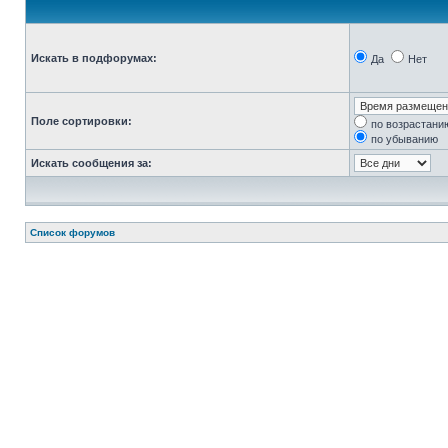
Искать в подфорумах:
Да
Нет
Поле сортировки:
по возрастани
по убыванию
Искать сообщения за:
Список форумов