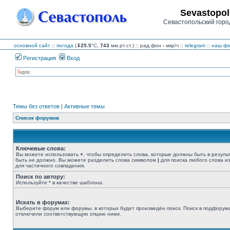
Sevastopol
Севастопольский горо
основной сайт
::
погода
(
⇓25.5
°C,
743
мм.рт.ст.) :: рад.фон
-
мкр/ч
::
telegram
::
наш фо
Регистрация
Вход
Темы без ответов
|
Активные темы
Список форумов
Ключевые слова:
Вы можете использовать
+
, чтобы определить слова, которые должны быть в резуль
быть не должно. Вы можете разделить слова символом
|
для поиска любого слова из
для частичного совпадения.
Поиск по автору:
Используйте * в качестве шаблона.
Искать в форумах:
Выберите форум или форумы, в которых будет произведён поиск. Поиск в подфорума
отключили соответствующую опцию ниже.