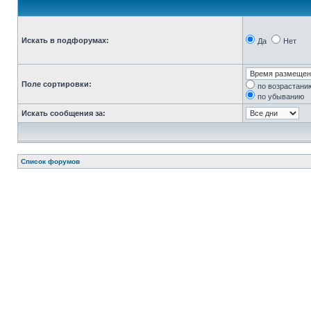
Искать в подфорумах:
Да
Нет
Поле сортировки:
по возрастани
по убыванию
Искать сообщения за:
Список форумов