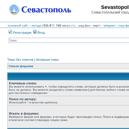
Sevastopol
Севастопольский горо
основной сайт
::
погода
(
⇓31.8
°C,
742
мм.рт.ст.) :: рад.фон
-
мкр/ч
::
telegram
::
наш фо
Регистрация
Вход
Темы без ответов
|
Активные темы
Список форумов
Ключевые слова:
Вы можете использовать
+
, чтобы определить слова, которые должны быть в резуль
быть не должно. Вы можете разделить слова символом
|
для поиска любого слова из
для частичного совпадения.
Поиск по автору:
Используйте * в качестве шаблона.
Искать в форумах:
Выберите форум или форумы, в которых будет произведён поиск. Поиск в подфорума
отключили соответствующую опцию ниже.