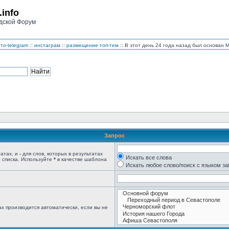
.info
дской Форум
то-telegram
::
инстаграм
::
размещение топ-тем
:: В этот день 24 года назад был основан
Запрос
татах, и
-
для слов, которых в результатах
Искать все слова
 списка. Используйте
*
в качестве шаблона
Искать любое слово/поиск с языком з
х производится автоматически, если вы не