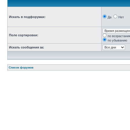
Искать в подфорумах:
Да
Нет
Поле сортировки:
по возрастани
по убыванию
Искать сообщения за:
Список форумов