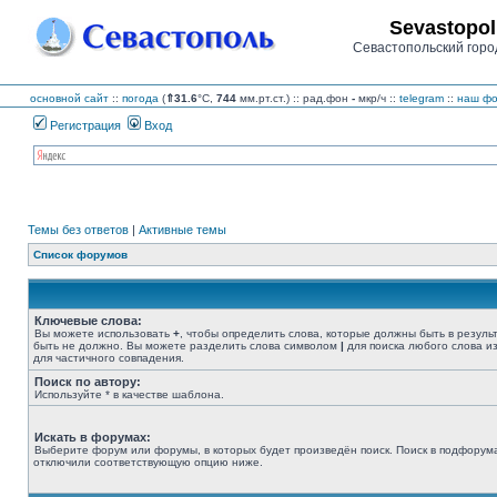
Sevastopol
Севастопольский горо
основной сайт
::
погода
(
⇑31.6
°C,
744
мм.рт.ст.) :: рад.фон
-
мкр/ч
::
telegram
::
наш фо
Регистрация
Вход
Темы без ответов
|
Активные темы
Список форумов
Ключевые слова:
Вы можете использовать
+
, чтобы определить слова, которые должны быть в резуль
быть не должно. Вы можете разделить слова символом
|
для поиска любого слова из
для частичного совпадения.
Поиск по автору:
Используйте * в качестве шаблона.
Искать в форумах:
Выберите форум или форумы, в которых будет произведён поиск. Поиск в подфорума
отключили соответствующую опцию ниже.