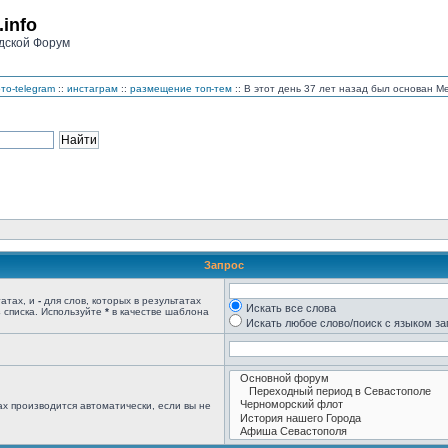
.info
дской Форум
то-telegram
::
инстаграм
::
размещение топ-тем
:: В этот день 37 лет назад был основан 
Запрос
татах, и
-
для слов, которых в результатах
Искать все слова
 списка. Используйте
*
в качестве шаблона
Искать любое слово/поиск с языком з
х производится автоматически, если вы не