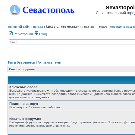
Sevastopol
Севастопольский горо
основной сайт
::
погода
(
⇓25.66
°C,
754
мм.рт.ст.) :: рад.фон
-
мкр/ч
::
telegram
::
наш ф
Регистрация
Вход
Темы без ответов
|
Активные темы
Список форумов
Ключевые слова:
Вы можете использовать
+
, чтобы определить слова, которые должны быть в резуль
быть не должно. Вы можете разделить слова символом
|
для поиска любого слова из
для частичного совпадения.
Поиск по автору:
Используйте * в качестве шаблона.
Искать в форумах:
Выберите форум или форумы, в которых будет произведён поиск. Поиск в подфорума
отключили соответствующую опцию ниже.