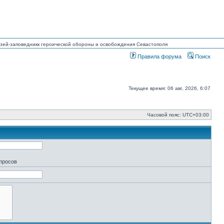
Музей-заповедникк героической обороны и освобождения Севастополя
Правила форума
Поиск
Текущее время: 06 авг, 2026, 6:07
Часовой пояс:
UTC+03:00
апросов