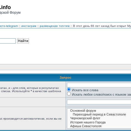
.info
дской Форум
ото-telegram
::
инстаграм
::
размещение топ-тем
:: В этот день 66 лет назад был открыт 
Запрос
татах, и
-
для слов, которых в результатах
Искать все слова
 списка. Используйте
*
в качестве шаблона
Искать любое слово/поиск с языком з
х производится автоматически, если вы не