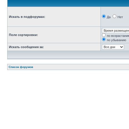
Искать в подфорумах:
Да
Нет
Поле сортировки:
по возрастани
по убыванию
Искать сообщения за:
Список форумов