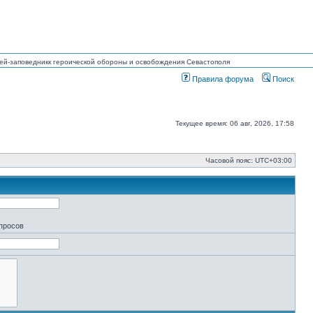
узей-заповедникк героической обороны и освобождения Севастополя
Правила форума
Поиск
Текущее время: 06 авг, 2026, 17:58
Часовой пояс:
UTC+03:00
апросов