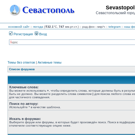
Sevastopol
Севастопольский горо
основной сайт
::
погода
(
⇑32.1
°C,
747
мм.рт.ст.) :: рад.фон
-
мкр/ч
::
telegram
::
наш фо
Регистрация
Вход
Темы без ответов
|
Активные темы
Список форумов
Ключевые слова:
Вы можете использовать
+
, чтобы определить слова, которые должны быть в резуль
быть не должно. Вы можете разделить слова символом
|
для поиска любого слова из
для частичного совпадения.
Поиск по автору:
Используйте * в качестве шаблона.
Искать в форумах:
Выберите форум или форумы, в которых будет произведён поиск. Поиск в подфорума
отключили соответствующую опцию ниже.