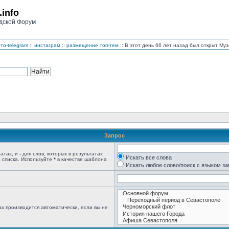
.info
дской Форум
то-telegram
::
инстаграм
::
размещение топ-тем
:: В этот день 66 лет назад был открыт М
Запрос
татах, и
-
для слов, которых в результатах
Искать все слова
 списка. Используйте
*
в качестве шаблона
Искать любое слово/поиск с языком з
х производится автоматически, если вы не