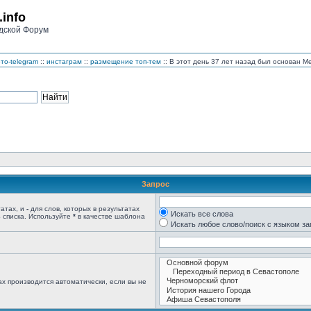
.info
дской Форум
то-telegram
::
инстаграм
::
размещение топ-тем
:: В этот день 37 лет назад был основан 
Запрос
татах, и
-
для слов, которых в результатах
Искать все слова
 списка. Используйте
*
в качестве шаблона
Искать любое слово/поиск с языком з
х производится автоматически, если вы не