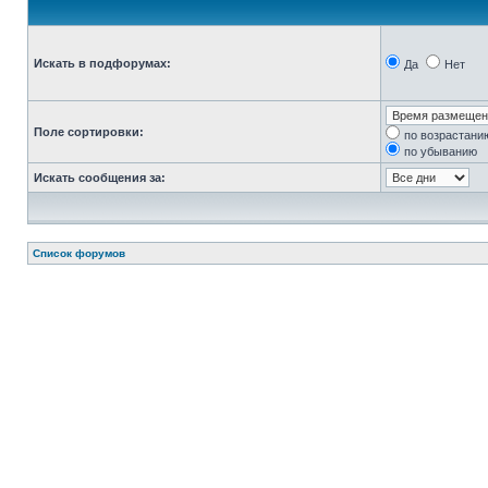
Искать в подфорумах:
Да
Нет
Поле сортировки:
по возрастани
по убыванию
Искать сообщения за:
Список форумов