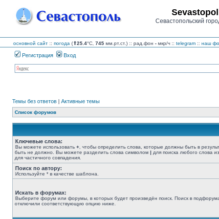
Sevastopol
Севастопольский горо
основной сайт
::
погода
(
⇑25.4
°C,
745
мм.рт.ст.) :: рад.фон
-
мкр/ч
::
telegram
::
наш фо
Регистрация
Вход
Темы без ответов
|
Активные темы
Список форумов
Ключевые слова:
Вы можете использовать
+
, чтобы определить слова, которые должны быть в резуль
быть не должно. Вы можете разделить слова символом
|
для поиска любого слова из
для частичного совпадения.
Поиск по автору:
Используйте * в качестве шаблона.
Искать в форумах:
Выберите форум или форумы, в которых будет произведён поиск. Поиск в подфорума
отключили соответствующую опцию ниже.