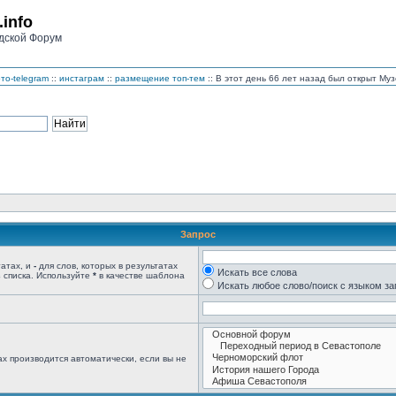
.info
дской Форум
то-telegram
::
инстаграм
::
размещение топ-тем
:: В этот день 66 лет назад был открыт М
Запрос
татах, и
-
для слов, которых в результатах
Искать все слова
 списка. Используйте
*
в качестве шаблона
Искать любое слово/поиск с языком з
х производится автоматически, если вы не