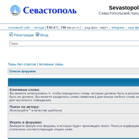
Sevastopol
Севастопольский горо
основной сайт
::
погода
(
⇑30.4
°C,
748
мм.рт.ст.) :: рад.фон
-
мкр/ч
::
telegram
::
наш фо
Регистрация
Вход
Темы без ответов
|
Активные темы
Список форумов
Ключевые слова:
Вы можете использовать
+
, чтобы определить слова, которые должны быть в резуль
быть не должно. Вы можете разделить слова символом
|
для поиска любого слова из
для частичного совпадения.
Поиск по автору:
Используйте * в качестве шаблона.
Искать в форумах:
Выберите форум или форумы, в которых будет произведён поиск. Поиск в подфорума
отключили соответствующую опцию ниже.