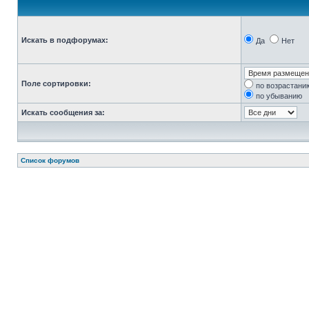
Искать в подфорумах:
Да
Нет
Поле сортировки:
по возрастани
по убыванию
Искать сообщения за:
Список форумов