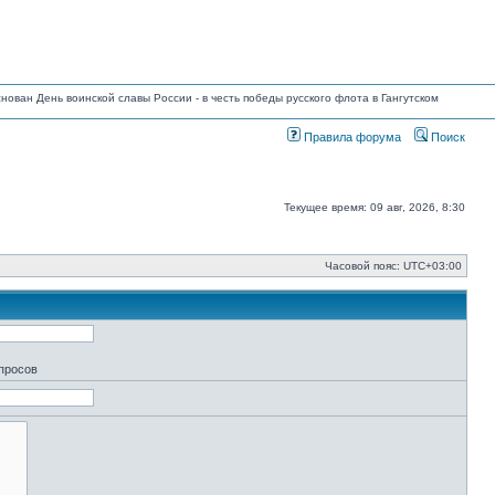
основан День воинской славы России - в честь победы русского флота в Гангутском
Правила форума
Поиск
Текущее время: 09 авг, 2026, 8:30
Часовой пояс:
UTC+03:00
апросов