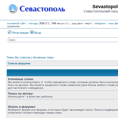
Sevastopol
Севастопольский горо
основной сайт
::
погода
(
⇑26.1
°C,
745
мм.рт.ст.) :: рад.фон
-
мкр/ч
::
telegram
::
наш фо
сражении
Регистрация
Вход
Темы без ответов
|
Активные темы
Список форумов
Ключевые слова:
Вы можете использовать
+
, чтобы определить слова, которые должны быть в резуль
быть не должно. Вы можете разделить слова символом
|
для поиска любого слова из
для частичного совпадения.
Поиск по автору:
Используйте * в качестве шаблона.
Искать в форумах:
Выберите форум или форумы, в которых будет произведён поиск. Поиск в подфорума
отключили соответствующую опцию ниже.