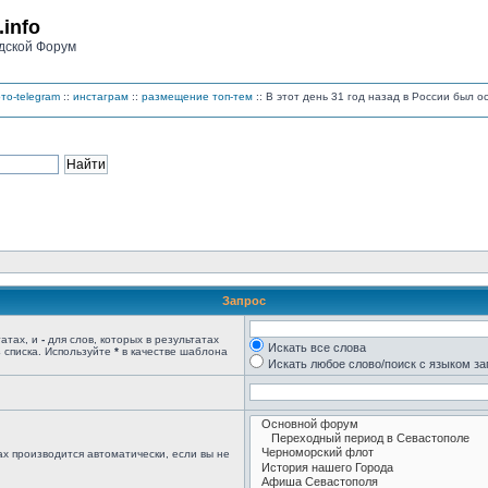
.info
дской Форум
то-telegram
::
инстаграм
::
размещение топ-тем
:: В этот день 31 год назад в России был 
Запрос
татах, и
-
для слов, которых в результатах
Искать все слова
 списка. Используйте
*
в качестве шаблона
Искать любое слово/поиск с языком з
х производится автоматически, если вы не