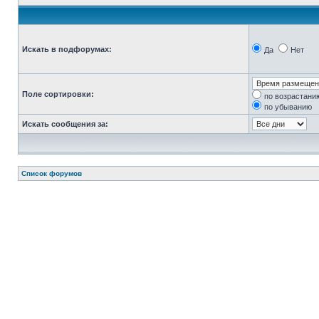
Искать в подфорумах:
Да
Нет
Поле сортировки:
по возрастани
по убыванию
Искать сообщения за:
Список форумов