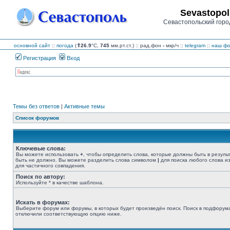
Sevastopol
Севастопольский горо
основной сайт
::
погода
(
⇑26.9
°C,
745
мм.рт.ст.) :: рад.фон
-
мкр/ч
::
telegram
::
наш фо
Регистрация
Вход
Темы без ответов
|
Активные темы
Список форумов
Ключевые слова:
Вы можете использовать
+
, чтобы определить слова, которые должны быть в резуль
быть не должно. Вы можете разделить слова символом
|
для поиска любого слова из
для частичного совпадения.
Поиск по автору:
Используйте * в качестве шаблона.
Искать в форумах:
Выберите форум или форумы, в которых будет произведён поиск. Поиск в подфорума
отключили соответствующую опцию ниже.