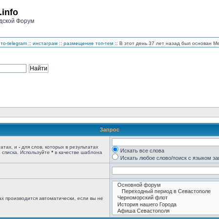
.info
дской Форум
то-telegram
::
инстаграм
::
размещение топ-тем
:: В этот день 37 лет назад был основан 
Запрос
татах, и
-
для слов, которых в результатах
Искать все слова
 списка. Используйте
*
в качестве шаблона
Искать любое слово/поиск с языком з
х производится автоматически, если вы не