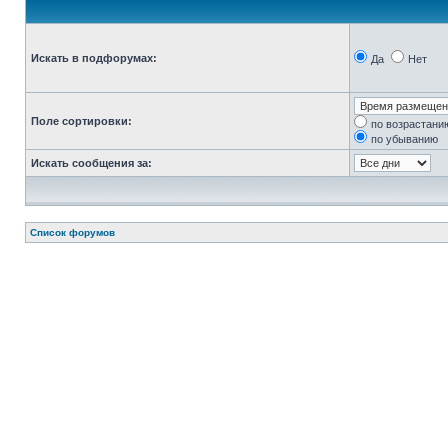
Искать в подфорумах:
Да
Нет
Поле сортировки:
по возрастани
по убыванию
Искать сообщения за:
Список форумов