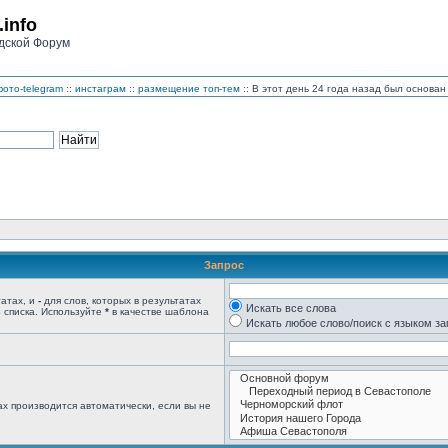
.info
дской Форум
ото-telegram
::
инстаграм
::
размещение топ-тем
:: В этот день 24 года назад был основ
Запрос
татах, и
-
для слов, которых в результатах
Искать все слова
 списка. Используйте
*
в качестве шаблона
Искать любое слово/поиск с языком з
х производится автоматически, если вы не