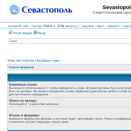
Sevastopol
Севастопольский горо
основной сайт
::
погода
(
⇑32.6
°C,
⇓742
мм.рт.ст.) :: рад.фон
-
мкр/ч
::
telegram
::
наш ф
Регистрация
Вход
Темы без ответов
|
Активные темы
Список форумов
Ключевые слова:
Вы можете использовать
+
, чтобы определить слова, которые должны быть в резуль
быть не должно. Вы можете разделить слова символом
|
для поиска любого слова из
для частичного совпадения.
Поиск по автору:
Используйте * в качестве шаблона.
Искать в форумах:
Выберите форум или форумы, в которых будет произведён поиск. Поиск в подфорума
отключили соответствующую опцию ниже.