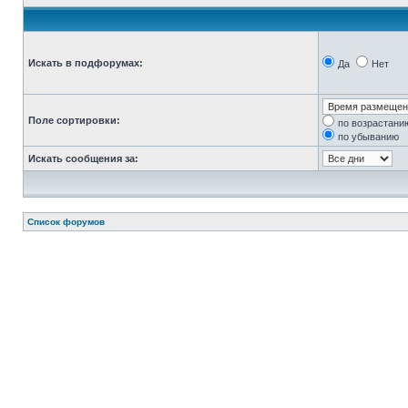
Искать в подфорумах:
Да
Нет
Поле сортировки:
по возрастани
по убыванию
Искать сообщения за:
Список форумов