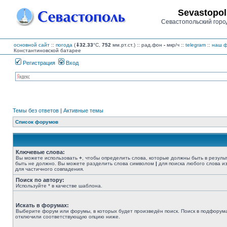
Sevastopol
Севастопольский горо
основной сайт
::
погода
(
⇓32.33
°C,
752
мм.рт.ст.) :: рад.фон
-
мкр/ч
::
telegram
::
наш ф
Константиновской батарее
Регистрация
Вход
Темы без ответов
|
Активные темы
Список форумов
Ключевые слова:
Вы можете использовать
+
, чтобы определить слова, которые должны быть в резуль
быть не должно. Вы можете разделить слова символом
|
для поиска любого слова из
для частичного совпадения.
Поиск по автору:
Используйте * в качестве шаблона.
Искать в форумах:
Выберите форум или форумы, в которых будет произведён поиск. Поиск в подфорума
отключили соответствующую опцию ниже.