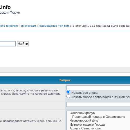
.info
дской Форум
ото-telegram
::
инстаграм
::
размещение топ-тем
:: В этот день 181 год назад было основ
Запрос
татах, и
-
для слов, которых в результатах
Искать все слова
 списка. Используйте
*
в качестве шаблона
Искать любое слово/поиск с языком з
х производится автоматически, если вы не