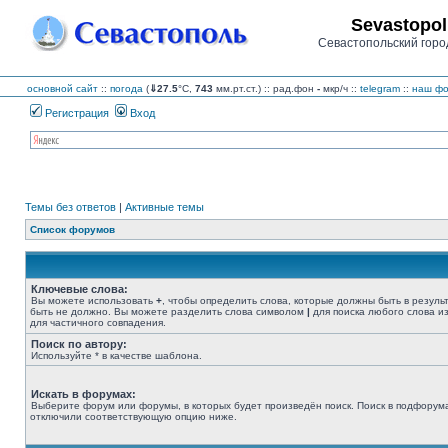
Sevastopol
Севастопольский горо
основной сайт
::
погода
(
⇓27.5
°C,
743
мм.рт.ст.) :: рад.фон
-
мкр/ч
::
telegram
::
наш фо
Регистрация
Вход
Темы без ответов
|
Активные темы
Список форумов
Ключевые слова:
Вы можете использовать
+
, чтобы определить слова, которые должны быть в резуль
быть не должно. Вы можете разделить слова символом
|
для поиска любого слова из
для частичного совпадения.
Поиск по автору:
Используйте * в качестве шаблона.
Искать в форумах:
Выберите форум или форумы, в которых будет произведён поиск. Поиск в подфорума
отключили соответствующую опцию ниже.