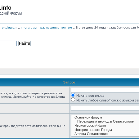
.info
дской Форум
то-telegram
::
инстаграм
::
размещение топ-тем
:: В этот день 24 года назад был основан
Запрос
татах, и
-
для слов, которых в результатах
Искать все слова
 списка. Используйте
*
в качестве шаблона
Искать любое слово/поиск с языком з
х производится автоматически, если вы не