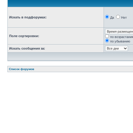
Искать в подфорумах:
Да
Нет
Поле сортировки:
по возрастани
по убыванию
Искать сообщения за:
Список форумов