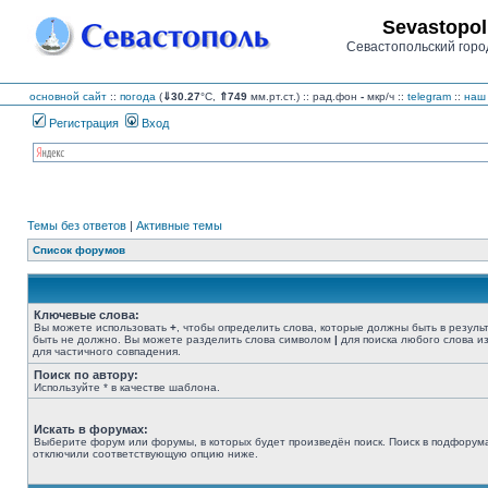
Sevastopol
Севастопольский горо
основной сайт
::
погода
(
⇓30.27
°C,
⇑749
мм.рт.ст.) :: рад.фон
-
мкр/ч
::
telegram
::
наш 
Регистрация
Вход
Темы без ответов
|
Активные темы
Список форумов
Ключевые слова:
Вы можете использовать
+
, чтобы определить слова, которые должны быть в резуль
быть не должно. Вы можете разделить слова символом
|
для поиска любого слова из
для частичного совпадения.
Поиск по автору:
Используйте * в качестве шаблона.
Искать в форумах:
Выберите форум или форумы, в которых будет произведён поиск. Поиск в подфорума
отключили соответствующую опцию ниже.