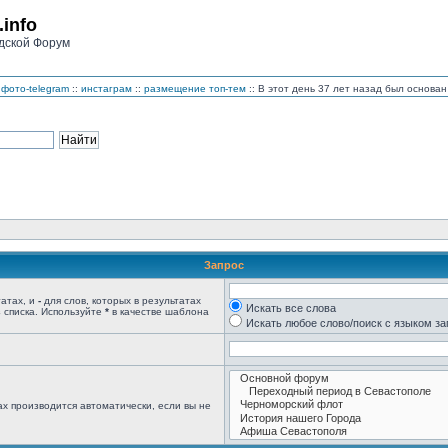
.info
дской Форум
фото-telegram
::
инстаграм
::
размещение топ-тем
:: В этот день 37 лет назад был основ
Запрос
татах, и
-
для слов, которых в результатах
Искать все слова
 списка. Используйте
*
в качестве шаблона
Искать любое слово/поиск с языком з
х производится автоматически, если вы не