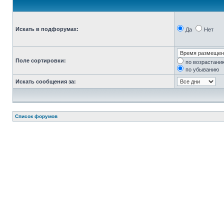
Искать в подфорумах:
Да
Нет
Поле сортировки:
по возрастани
по убыванию
Искать сообщения за:
Список форумов