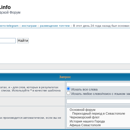
.info
дской Форум
ото-telegram
::
инстаграм
::
размещение топ-тем
:: В этот день 24 года назад был основ
Запрос
татах, и
-
для слов, которых в результатах
Искать все слова
 списка. Используйте
*
в качестве шаблона
Искать любое слово/поиск с языком з
х производится автоматически, если вы не