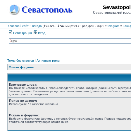
Sevastopol
Севастопольский горо
основной сайт
::
погода
(
⇑32.6
°C,
⇓742
мм.рт.ст.) :: рад.фон
-
мкр/ч
::
telegram
::
наш ф
Регистрация
Вход
Темы без ответов
|
Активные темы
Список форумов
Ключевые слова:
Вы можете использовать
+
, чтобы определить слова, которые должны быть в резуль
быть не должно. Вы можете разделить слова символом
|
для поиска любого слова из
для частичного совпадения.
Поиск по автору:
Используйте * в качестве шаблона.
Искать в форумах:
Выберите форум или форумы, в которых будет произведён поиск. Поиск в подфорума
отключили соответствующую опцию ниже.