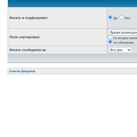
Искать в подфорумах:
Да
Нет
Поле сортировки:
по возрастани
по убыванию
Искать сообщения за:
Список форумов