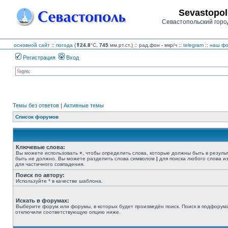
Sevastopol
Севастопольский горо
основной сайт
::
погода
(
⇑24.8
°C,
745
мм.рт.ст.) :: рад.фон
-
мкр/ч
::
telegram
::
наш фо
Регистрация
Вход
Темы без ответов
|
Активные темы
Список форумов
Ключевые слова:
Вы можете использовать
+
, чтобы определить слова, которые должны быть в резуль
быть не должно. Вы можете разделить слова символом
|
для поиска любого слова из
для частичного совпадения.
Поиск по автору:
Используйте * в качестве шаблона.
Искать в форумах:
Выберите форум или форумы, в которых будет произведён поиск. Поиск в подфорума
отключили соответствующую опцию ниже.