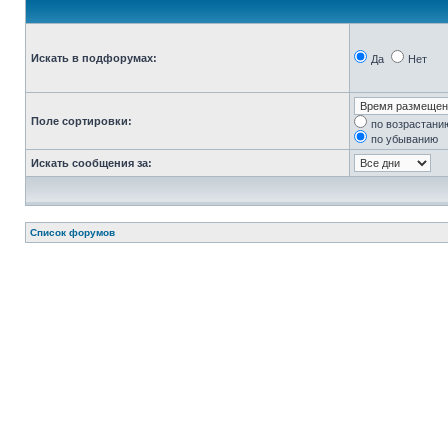
Искать в подфорумах:
Да
Нет
Поле сортировки:
по возрастани
по убыванию
Искать сообщения за:
Список форумов