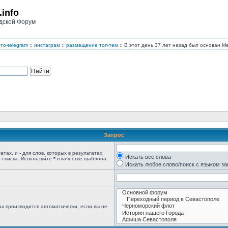
.info
дской Форум
то-telegram
::
инстаграм
::
размещение топ-тем
:: В этот день 37 лет назад был основан 
Запрос
татах, и
-
для слов, которых в результатах
Искать все слова
 списка. Используйте
*
в качестве шаблона
Искать любое слово/поиск с языком з
х производится автоматически, если вы не