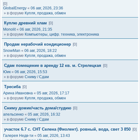
[0]
GlobalEnergy
«
06 авг, 2026, 23:36
» в форуме
Купля, продажа, обмен
Куплю древний хлам
[0]
Monolit
«
06 авг, 2026, 21:35
» в форуме
Компьютеры, цифр. техника, электроника
Продам нерабочий кондиционер
[0]
SnowMan
«
06 авг, 2026, 18:22
» в форуме
Купля, продажа, обмен
Сдам помещение в аренду 12 кв. м. Стрелецкая
[0]
Юик
«
06 авг, 2026, 15:53
» в форуме
Сниму / Сдам
Тресиба
[0]
Арина Ивановна
«
05 авг, 2026, 17:17
» в форуме
Купля, продажа, обмен
Сниму домик/часть дома/студию
[0]
апельсинко
«
05 авг, 2026, 16:32
» в форуме
Сниму / Сдам
участок 6.7 с. СНТ Селена (Фиолент). ровный, вода, свет 3 850
[0]
Галерея Недв-ти
«
05 авг, 2026, 13:43