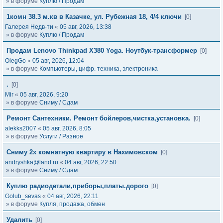
» в форуме
Куплю / Продам
1комн 38.3 м.кв в Казачке, ул. Рубежная 18, 4/4 ключи
[0]
Галерея Недв-ти
«
05 авг, 2026, 13:38
» в форуме
Куплю / Продам
Продам Lenovo Thinkpad X380 Yoga. Ноутбук-трансформер
[0]
OlegGo
«
05 авг, 2026, 12:04
» в форуме
Компьютеры, цифр. техника, электроника
.
[0]
Mir
«
05 авг, 2026, 9:20
» в форуме
Сниму / Сдам
Ремонт Сантехники. Ремонт бойлеров,чистка,установка.
[0]
alekks2007
«
05 авг, 2026, 8:05
» в форуме
Услуги / Разное
Сниму 2х комнатную квартиру в Нахимовском
[0]
andryshka@land.ru
«
04 авг, 2026, 22:50
» в форуме
Сниму / Сдам
Куплю радиодетали,приборы,платы.дорого
[0]
Golub_sevas
«
04 авг, 2026, 22:11
» в форуме
Купля, продажа, обмен
Удалить
[0]