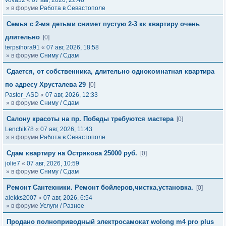
vova32
«
07 авг, 2026, 22:48
» в форуме
Работа в Севастополе
Семья с 2-мя детьми снимет пустую 2-3 кк квартиру очень
длительно
[0]
terpsihora91
«
07 авг, 2026, 18:58
» в форуме
Сниму / Сдам
Сдается, от собственника, длительно однокомнатная квартира
по адресу Хрусталева 29
[0]
Pastor_ASD
«
07 авг, 2026, 12:33
» в форуме
Сниму / Сдам
Салону красоты на пр. Победы требуются мастера
[0]
Lenchik78
«
07 авг, 2026, 11:43
» в форуме
Работа в Севастополе
Сдам квартиру на Острякова 25000 руб.
[0]
jolie7
«
07 авг, 2026, 10:59
» в форуме
Сниму / Сдам
Ремонт Сантехники. Ремонт бойлеров,чистка,установка.
[0]
alekks2007
«
07 авг, 2026, 6:54
» в форуме
Услуги / Разное
Продано полноприводный электросамокат wolong m4 pro plus