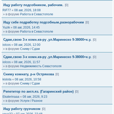
Ищу работу подсобником, рабочим.
[0]
RiF77
«
08 авг, 2026, 18:08
» в форуме
Работа в Севастополе
Ищу себе подработку подсобным,разнорабочим
[0]
Yuzik
«
08 авг, 2026, 14:45
» в форуме
Работа в Севастополе
Сдам,свою 3-х комн.кв-ру ,ул.Маринеско 9-38000+к.у.
[0]
iolcos
«
08 авг, 2026, 12:00
» в форуме
Сниму / Сдам
Сдам,свою 3-х комн.кв-ру ,ул.Маринеско 9-38000+к.у.
[0]
iolcos
«
08 авг, 2026, 11:57
» в форуме
Недвижимость Севастополя
Сниму комнату, р-н Острякова
[0]
kislota
«
08 авг, 2026, 10:58
» в форуме
Сниму / Сдам
Репетитор по англ.яз. (Гагаринский район)
[0]
Ekaterinaaa
«
08 авг, 2026, 9:23
» в форуме
Услуги / Разное
Ищу работу грузчиком
[0]