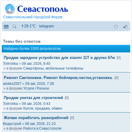
Севастопольский городской Форум
⇑29.1°C
telegram
Темы без ответов
Найдено более 1000 результатов
Продам зарядное устройство для xiaomi 11T и других 67w
[0]
Tolя'shka
«
09 авг, 2026, 8:40
» в форуме
Смартфоны, мобильные телефоны
Ремонт Сантехники. Ремонт бойлеров,чистка,установка.
[0]
alekks2007
«
09 авг, 2026, 7:38
» в форуме
Услуги / Разное
Продам унитаз для строителей
[0]
Tolя'shka
«
09 авг, 2026, 0:43
» в форуме
Купля, продажа, обмен
Желаю поработать разнорабочий
[0]
Ведастрой
«
08 авг, 2026, 21:10
» в форуме
Работа в Севастополе