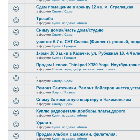
нет
В
новых
этой
Сдам помещение в аренду 12 кв. м. Стрелецкая
непрочитанных
теме
сообщений.
в форуме
Сниму / Сдам
нет
В
новых
этой
Тресиба
непрочитанных
теме
сообщений.
в форуме
Купля, продажа, обмен
нет
В
новых
этой
Сниму домик/часть дома/студию
непрочитанных
теме
сообщений.
в форуме
Сниму / Сдам
нет
В
новых
этой
участок 6.7 с. СНТ Селена (Фиолент). ровный, вода,
непрочитанных
теме
сообщений.
в форуме
Куплю / Продам
нет
В
новых
этой
1комн 38.3 м.кв в Казачке, ул. Рубежная 18, 4/4 к
непрочитанных
теме
сообщений.
в форуме
Куплю / Продам
нет
В
новых
этой
Продам Lenovo Thinkpad X380 Yoga. Ноутбук-тра
непрочитанных
теме
сообщений.
в форуме
Компьютеры, цифр. техника, электроника
нет
В
новых
этой
.
непрочитанных
теме
сообщений.
в форуме
Сниму / Сдам
нет
В
новых
этой
Ремонт Сантехники. Ремонт бойлеров,чистка,уста
непрочитанных
теме
сообщений.
в форуме
Услуги / Разное
нет
В
новых
этой
Сниму 2х комнатную квартиру в Нахимовском
непрочитанных
теме
сообщений.
в форуме
Сниму / Сдам
нет
В
новых
этой
Куплю радиодетали,приборы,платы.дорого
непрочитанных
теме
сообщений.
в форуме
Купля, продажа, обмен
нет
В
новых
этой
Удалить
непрочитанных
теме
сообщений.
в форуме
Купля, продажа, обмен
нет
В
новых
этой
Продам альбом с марками, филателия.
непрочитанных
теме
сообщений.
в форуме
Купля, продажа, обмен
нет