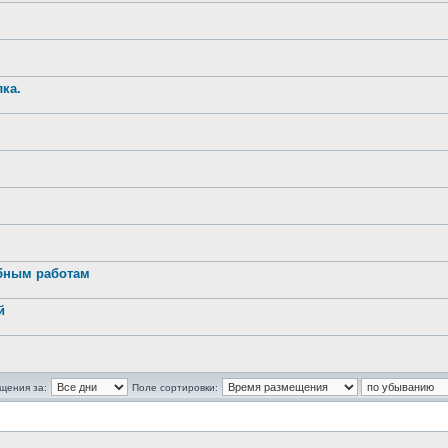
ка.
обным работам
й
щения за:
Поле сортировки: