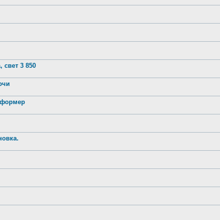
 свет 3 850
лючи
нсформер
новка.