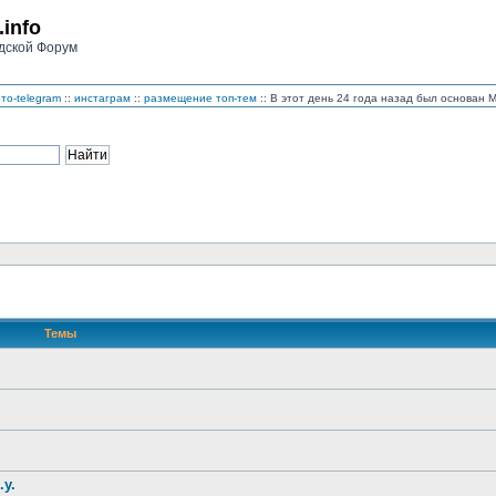
.info
дской Форум
то-telegram
::
инстаграм
::
размещение топ-тем
:: В этот день 24 года назад был основан
Темы
.у.