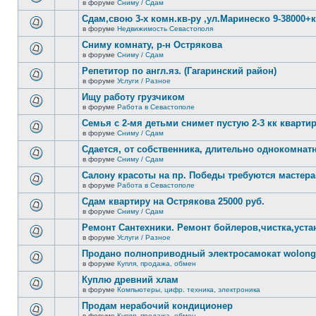
сообщений.
в форуме
Сниму / Сдам
нет
В
новых
этой
Сдам,свою 3-х комн.кв-ру ,ул.Маринеско 9-38000+к
непрочитанных
теме
сообщений.
в форуме
Недвижимость Севастополя
нет
В
новых
этой
Сниму комнату, р-н Острякова
непрочитанных
теме
сообщений.
в форуме
Сниму / Сдам
нет
В
новых
этой
Репетитор по англ.яз. (Гагаринский район)
непрочитанных
теме
сообщений.
в форуме
Услуги / Разное
нет
В
новых
этой
Ищу работу грузчиком
непрочитанных
теме
сообщений.
в форуме
Работа в Севастополе
нет
В
новых
этой
Семья с 2-мя детьми снимет пустую 2-3 кк кварти
непрочитанных
теме
сообщений.
в форуме
Сниму / Сдам
нет
В
новых
этой
Сдается, от собственника, длительно однокомнатн
непрочитанных
теме
сообщений.
в форуме
Сниму / Сдам
нет
В
новых
этой
Салону красоты на пр. Победы требуются мастера
непрочитанных
теме
сообщений.
в форуме
Работа в Севастополе
нет
В
новых
этой
Сдам квартиру на Острякова 25000 руб.
непрочитанных
теме
сообщений.
в форуме
Сниму / Сдам
нет
В
новых
этой
Ремонт Сантехники. Ремонт бойлеров,чистка,уста
непрочитанных
теме
сообщений.
в форуме
Услуги / Разное
нет
В
новых
этой
Продано полноприводный электросамокат wolong 
непрочитанных
теме
сообщений.
в форуме
Купля, продажа, обмен
нет
В
новых
этой
Куплю древний хлам
непрочитанных
теме
сообщений.
в форуме
Компьютеры, цифр. техника, электроника
нет
В
новых
этой
Продам нерабочий кондиционер
непрочитанных
теме
сообщений.
в форуме
Купля, продажа, обмен