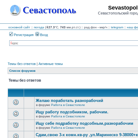
Sevastopol
Севастопольский горо
основной сайт
::
погода
(
⇓27.3
°C,
743
мм.рт.ст.) :: рад.фон
-
мкр/ч
::
telegram
::
наш фо
Регистрация
Вход
Темы без ответов
|
Активные темы
Список форумов
Темы без ответов
Желаю поработать разнорабочий
в форуме
Работа в Севастополе
В
этой
Ищу работу подсобником, рабочим.
теме
в форуме
Работа в Севастополе
нет
В
новых
этой
Ищу себе подработку подсобным,разнорабочим
непрочитанных
теме
сообщений.
в форуме
Работа в Севастополе
нет
В
новых
этой
Сдам,свою 3-х комн.кв-ру ,ул.Маринеско 9-38000+к
непрочитанных
теме