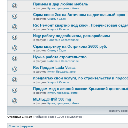
новых
этой
Примем в дар любую мебель
непрочитанных
теме
сообщений.
в форуме
Купля, продажа, обмен
нет
В
новых
этой
Сдам свою 2кк на Античном на длительный срок
непрочитанных
теме
сообщений.
в форуме
Сниму / Сдам
нет
В
новых
этой
Re: Ремонт квартир под ключ. Предчистовая отдел
непрочитанных
теме
сообщений.
в форуме
Услуги / Разное
нет
В
новых
этой
Ищу работу подсобником, разнорабочим
непрочитанных
теме
сообщений.
в форуме
Работа в Севастополе
нет
В
новых
этой
Сдам квартиру на Острякова 26000 руб.
непрочитанных
теме
сообщений.
в форуме
Сниму / Сдам
нет
В
новых
этой
Нужна работа строительство
непрочитанных
теме
сообщений.
в форуме
Работа в Севастополе
нет
В
новых
этой
Re: Продам Lada Vesta.
непрочитанных
теме
сообщений.
в форуме
Купля-Продажа авто
нет
В
новых
этой
предлагаю свои услуги, по строительству и подс
непрочитанных
теме
сообщений.
в форуме
Услуги / Разное
нет
В
новых
этой
Продам мед с личной пасеки Крымский цветочны
непрочитанных
теме
сообщений.
в форуме
Купля, продажа, обмен
нет
В
новых
этой
МЕЛЬДОНИЙ 500 mg
непрочитанных
теме
сообщений.
в форуме
Купля, продажа, обмен
нет
В
новых
этой
непрочитанных
Показать сооб
теме
сообщений.
нет
Страница
1
из
20
[ Найдено более 1000 результатов ]
новых
непрочитанных
сообщений.
Список форумов