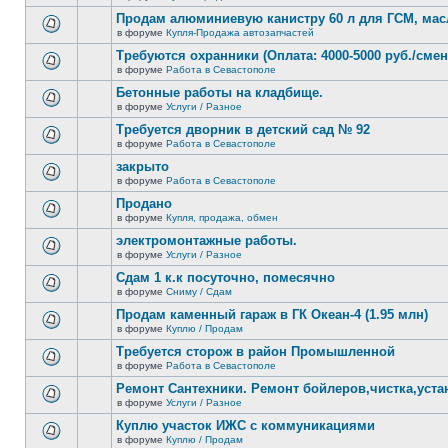
В
новых
этой
Продам алюминиевую канистру 60 л для ГСМ, мас
непрочитанных
теме
сообщений.
в форуме
Купля-Продажа автозапчастей
нет
В
новых
этой
Требуются охранники (Оплата: 4000-5000 руб./смен
непрочитанных
теме
сообщений.
в форуме
Работа в Севастополе
нет
В
новых
этой
Бетонные работы на кладбище.
непрочитанных
теме
сообщений.
в форуме
Услуги / Разное
нет
В
новых
этой
Требуется дворник в детский сад № 92
непрочитанных
теме
сообщений.
в форуме
Работа в Севастополе
нет
В
новых
этой
закрыто
непрочитанных
теме
сообщений.
в форуме
Работа в Севастополе
нет
В
новых
этой
Продано
непрочитанных
теме
сообщений.
в форуме
Купля, продажа, обмен
нет
В
новых
этой
электромонтажные работы.
непрочитанных
теме
сообщений.
в форуме
Услуги / Разное
нет
В
новых
этой
Сдам 1 к.к посуточно, помесячно
непрочитанных
теме
сообщений.
в форуме
Сниму / Сдам
нет
В
новых
этой
Продам каменный гараж в ГК Океан-4 (1.95 млн)
непрочитанных
теме
сообщений.
в форуме
Куплю / Продам
нет
В
новых
этой
Требуется сторож в район Промышленной
непрочитанных
теме
сообщений.
в форуме
Работа в Севастополе
нет
В
новых
этой
Ремонт Сантехники. Ремонт бойлеров,чистка,уста
непрочитанных
теме
сообщений.
в форуме
Услуги / Разное
нет
В
новых
этой
Куплю участок ИЖС с коммуникациями
непрочитанных
теме
сообщений.
в форуме
Куплю / Продам
нет
В