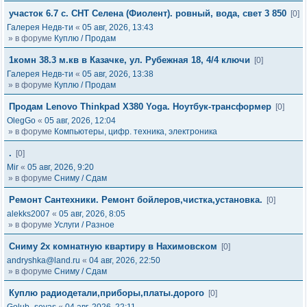
участок 6.7 с. СНТ Селена (Фиолент). ровный, вода, свет 3 850
[0]
Галерея Недв-ти
«
05 авг, 2026, 13:43
» в форуме
Куплю / Продам
1комн 38.3 м.кв в Казачке, ул. Рубежная 18, 4/4 ключи
[0]
Галерея Недв-ти
«
05 авг, 2026, 13:38
» в форуме
Куплю / Продам
Продам Lenovo Thinkpad X380 Yoga. Ноутбук-трансформер
[0]
OlegGo
«
05 авг, 2026, 12:04
» в форуме
Компьютеры, цифр. техника, электроника
.
[0]
Mir
«
05 авг, 2026, 9:20
» в форуме
Сниму / Сдам
Ремонт Сантехники. Ремонт бойлеров,чистка,установка.
[0]
alekks2007
«
05 авг, 2026, 8:05
» в форуме
Услуги / Разное
Сниму 2х комнатную квартиру в Нахимовском
[0]
andryshka@land.ru
«
04 авг, 2026, 22:50
» в форуме
Сниму / Сдам
Куплю радиодетали,приборы,платы.дорого
[0]