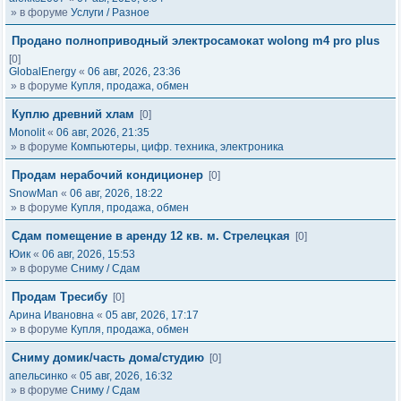
» в форуме
Услуги / Разное
Продано полноприводный электросамокат wolong m4 pro plus
[0]
GlobalEnergy
«
06 авг, 2026, 23:36
» в форуме
Купля, продажа, обмен
Куплю древний хлам
[0]
Monolit
«
06 авг, 2026, 21:35
» в форуме
Компьютеры, цифр. техника, электроника
Продам нерабочий кондиционер
[0]
SnowMan
«
06 авг, 2026, 18:22
» в форуме
Купля, продажа, обмен
Сдам помещение в аренду 12 кв. м. Стрелецкая
[0]
Юик
«
06 авг, 2026, 15:53
» в форуме
Сниму / Сдам
Продам Тресибу
[0]
Арина Ивановна
«
05 авг, 2026, 17:17
» в форуме
Купля, продажа, обмен
Сниму домик/часть дома/студию
[0]
апельсинко
«
05 авг, 2026, 16:32
» в форуме
Сниму / Сдам