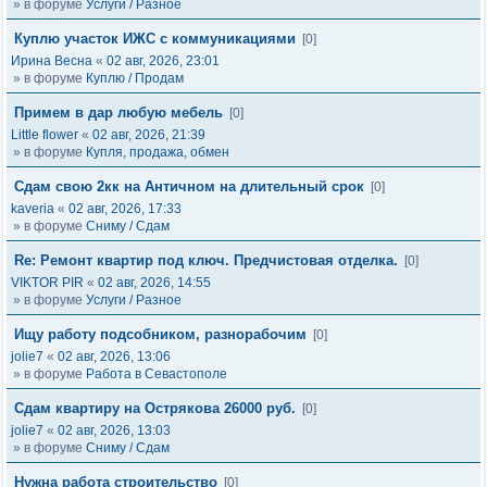
» в форуме
Услуги / Разное
Куплю участок ИЖС с коммуникациями
[0]
Ирина Весна
«
02 авг, 2026, 23:01
» в форуме
Куплю / Продам
Примем в дар любую мебель
[0]
Little flower
«
02 авг, 2026, 21:39
» в форуме
Купля, продажа, обмен
Сдам свою 2кк на Античном на длительный срок
[0]
kaveria
«
02 авг, 2026, 17:33
» в форуме
Сниму / Сдам
Re: Ремонт квартир под ключ. Предчистовая отделка.
[0]
VIKTOR PIR
«
02 авг, 2026, 14:55
» в форуме
Услуги / Разное
Ищу работу подсобником, разнорабочим
[0]
jolie7
«
02 авг, 2026, 13:06
» в форуме
Работа в Севастополе
Сдам квартиру на Острякова 26000 руб.
[0]
jolie7
«
02 авг, 2026, 13:03
» в форуме
Сниму / Сдам
Нужна работа строительство
[0]