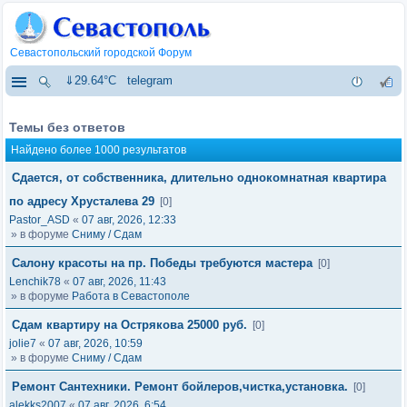
Севастопольский городской Форум
⇓29.64°C
telegram
Темы без ответов
Найдено более 1000 результатов
Сдается, от собственника, длительно однокомнатная квартира
по адресу Хрусталева 29
[0]
Pastor_ASD
«
07 авг, 2026, 12:33
» в форуме
Сниму / Сдам
Салону красоты на пр. Победы требуются мастера
[0]
Lenchik78
«
07 авг, 2026, 11:43
» в форуме
Работа в Севастополе
Сдам квартиру на Острякова 25000 руб.
[0]
jolie7
«
07 авг, 2026, 10:59
» в форуме
Сниму / Сдам
Ремонт Сантехники. Ремонт бойлеров,чистка,установка.
[0]
alekks2007
«
07 авг, 2026, 6:54