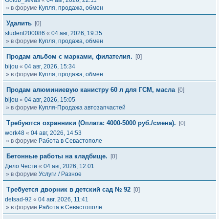
Golub_sevas
«
04 авг, 2026, 22:11
» в форуме
Купля, продажа, обмен
Удалить
[0]
student200086
«
04 авг, 2026, 19:35
» в форуме
Купля, продажа, обмен
Продам альбом с марками, филателия.
[0]
bijou
«
04 авг, 2026, 15:34
» в форуме
Купля, продажа, обмен
Продам алюминиевую канистру 60 л для ГСМ, масла
[0]
bijou
«
04 авг, 2026, 15:05
» в форуме
Купля-Продажа автозапчастей
Требуются охранники (Оплата: 4000-5000 руб./смена).
[0]
work48
«
04 авг, 2026, 14:53
» в форуме
Работа в Севастополе
Бетонные работы на кладбище.
[0]
Дело Чести
«
04 авг, 2026, 12:01
» в форуме
Услуги / Разное
Требуется дворник в детский сад № 92
[0]
detsad-92
«
04 авг, 2026, 11:41
» в форуме
Работа в Севастополе