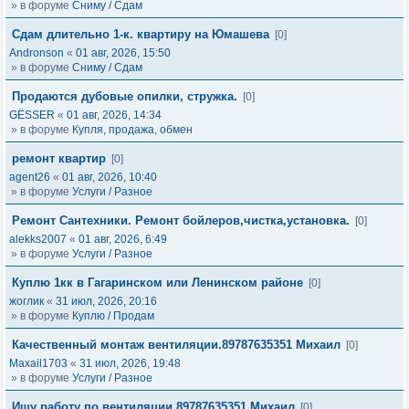
» в форуме
Сниму / Сдам
Сдам длительно 1-к. квартиру на Юмашева
[0]
Andronson
«
01 авг, 2026, 15:50
» в форуме
Сниму / Сдам
Продаются дубовые опилки, стружка.
[0]
GЁSSER
«
01 авг, 2026, 14:34
» в форуме
Купля, продажа, обмен
ремонт квартир
[0]
agent26
«
01 авг, 2026, 10:40
» в форуме
Услуги / Разное
Ремонт Сантехники. Ремонт бойлеров,чистка,установка.
[0]
alekks2007
«
01 авг, 2026, 6:49
» в форуме
Услуги / Разное
Куплю 1кк в Гагаринском или Ленинском районе
[0]
жоглик
«
31 июл, 2026, 20:16
» в форуме
Куплю / Продам
Качественный монтаж вентиляции.89787635351 Михаил
[0]
Maxail1703
«
31 июл, 2026, 19:48
» в форуме
Услуги / Разное
Ищу работу по вентиляции.89787635351 Михаил
[0]