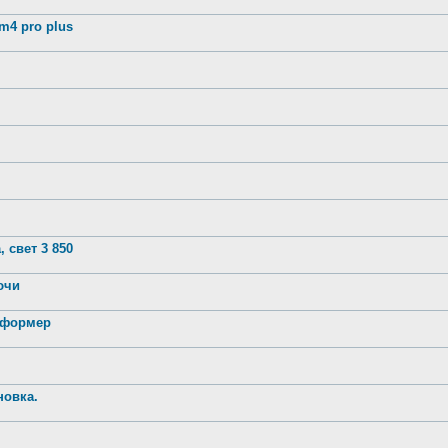
4 pro plus
 свет 3 850
лючи
нсформер
новка.