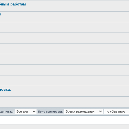
обным работам
й
новка.
щения за:
Поле сортировки: