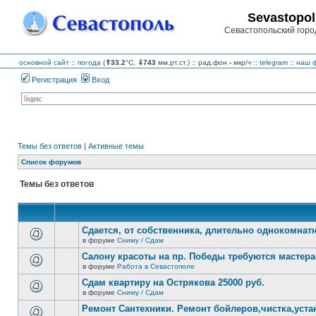
Sevastopol
Севастопольский горо
основной сайт
::
погода
(
⇑33.2
°C,
⇓743
мм.рт.ст.) :: рад.фон
-
мкр/ч
::
telegram
::
наш ф
Регистрация
Вход
Темы без ответов
|
Активные темы
Список форумов
Темы без ответов
Сдается, от собственника, длительно однокомнатн
в форуме
Сниму / Сдам
В
этой
Салону красоты на пр. Победы требуются мастера
теме
в форуме
Работа в Севастополе
нет
В
новых
этой
Сдам квартиру на Острякова 25000 руб.
непрочитанных
теме
сообщений.
в форуме
Сниму / Сдам
нет
В
новых
этой
Ремонт Сантехники. Ремонт бойлеров,чистка,уста
непрочитанных
теме