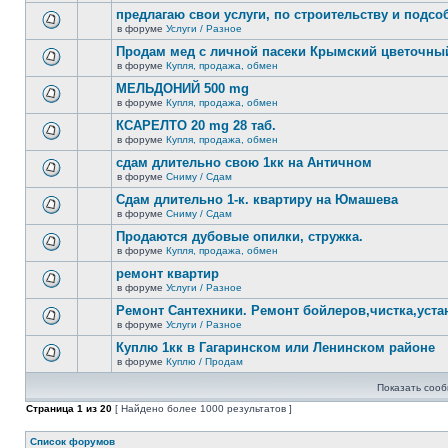
новых
этой
предлагаю свои услуги, по строительству и подс
непрочитанных
теме
сообщений.
в форуме
Услуги / Разное
нет
В
новых
этой
Продам мед с личной пасеки Крымский цветочны
непрочитанных
теме
сообщений.
в форуме
Купля, продажа, обмен
нет
В
новых
этой
МЕЛЬДОНИЙ 500 mg
непрочитанных
теме
сообщений.
в форуме
Купля, продажа, обмен
нет
В
новых
этой
КСАРЕЛТО 20 mg 28 таб.
непрочитанных
теме
сообщений.
в форуме
Купля, продажа, обмен
нет
В
новых
этой
сдам длительно свою 1кк на Античном
непрочитанных
теме
сообщений.
в форуме
Сниму / Сдам
нет
В
новых
этой
Сдам длительно 1-к. квартиру на Юмашева
непрочитанных
теме
сообщений.
в форуме
Сниму / Сдам
нет
В
новых
этой
Продаются дубовые опилки, стружка.
непрочитанных
теме
сообщений.
в форуме
Купля, продажа, обмен
нет
В
новых
этой
ремонт квартир
непрочитанных
теме
сообщений.
в форуме
Услуги / Разное
нет
В
новых
этой
Ремонт Сантехники. Ремонт бойлеров,чистка,уста
непрочитанных
теме
сообщений.
в форуме
Услуги / Разное
нет
В
новых
этой
Куплю 1кк в Гагаринском или Ленинском районе
непрочитанных
теме
сообщений.
в форуме
Куплю / Продам
нет
В
новых
этой
непрочитанных
Показать сооб
теме
сообщений.
нет
Страница
1
из
20
[ Найдено более 1000 результатов ]
новых
непрочитанных
сообщений.
Список форумов