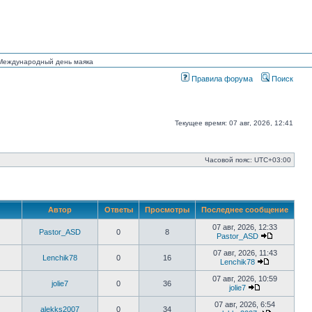
н Международный день маяка
Правила форума
Поиск
Текущее время: 07 авг, 2026, 12:41
Часовой пояс:
UTC+03:00
Автор
Ответы
Просмотры
Последнее сообщение
07 авг, 2026, 12:33
Pastor_ASD
0
8
Pastor_ASD
Перейти
к
07 авг, 2026, 11:43
Lenchik78
0
16
последнем
Lenchik78
сообщени
Перейти
к
07 авг, 2026, 10:59
jolie7
0
36
последнем
jolie7
сообщению
Перейти
к
07 авг, 2026, 6:54
alekks2007
0
34
последнему