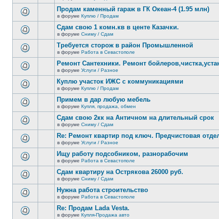
В
новых
этой
Продам каменный гараж в ГК Океан-4 (1.95 млн)
непрочитанных
теме
сообщений.
в форуме
Куплю / Продам
нет
В
новых
этой
Сдам свою 1 комн.кв в центе Казачки.
непрочитанных
теме
сообщений.
в форуме
Сниму / Сдам
нет
В
новых
этой
Требуется сторож в район Промышленной
непрочитанных
теме
сообщений.
в форуме
Работа в Севастополе
нет
В
новых
этой
Ремонт Сантехники. Ремонт бойлеров,чистка,уста
непрочитанных
теме
сообщений.
в форуме
Услуги / Разное
нет
В
новых
этой
Куплю участок ИЖС с коммуникациями
непрочитанных
теме
сообщений.
в форуме
Куплю / Продам
нет
В
новых
этой
Примем в дар любую мебель
непрочитанных
теме
сообщений.
в форуме
Купля, продажа, обмен
нет
В
новых
этой
Сдам свою 2кк на Античном на длительный срок
непрочитанных
теме
сообщений.
в форуме
Сниму / Сдам
нет
В
новых
этой
Re: Ремонт квартир под ключ. Предчистовая отдел
непрочитанных
теме
сообщений.
в форуме
Услуги / Разное
нет
В
новых
этой
Ищу работу подсобником, разнорабочим
непрочитанных
теме
сообщений.
в форуме
Работа в Севастополе
нет
В
новых
этой
Сдам квартиру на Острякова 26000 руб.
непрочитанных
теме
сообщений.
в форуме
Сниму / Сдам
нет
В
новых
этой
Нужна работа строительство
непрочитанных
теме
сообщений.
в форуме
Работа в Севастополе
нет
В
новых
этой
Re: Продам Lada Vesta.
непрочитанных
теме
сообщений.
в форуме
Купля-Продажа авто
нет
В