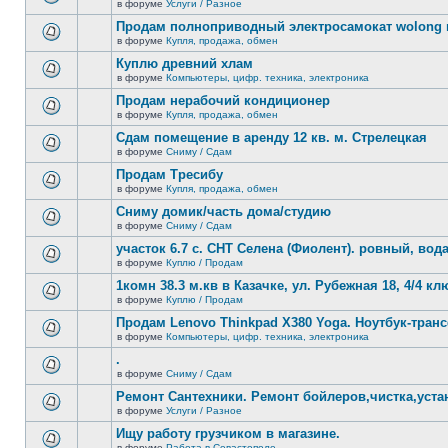
сообщений.
в форуме
Услуги / Разное
нет
В
новых
этой
Продам полноприводный электросамокат wolong m
непрочитанных
теме
сообщений.
в форуме
Купля, продажа, обмен
нет
В
новых
этой
Куплю древний хлам
непрочитанных
теме
сообщений.
в форуме
Компьютеры, цифр. техника, электроника
нет
В
новых
этой
Продам нерабочий кондиционер
непрочитанных
теме
сообщений.
в форуме
Купля, продажа, обмен
нет
В
новых
этой
Сдам помещение в аренду 12 кв. м. Стрелецкая
непрочитанных
теме
сообщений.
в форуме
Сниму / Сдам
нет
В
новых
этой
Продам Тресибу
непрочитанных
теме
сообщений.
в форуме
Купля, продажа, обмен
нет
В
новых
этой
Сниму домик/часть дома/студию
непрочитанных
теме
сообщений.
в форуме
Сниму / Сдам
нет
В
новых
этой
участок 6.7 с. СНТ Селена (Фиолент). ровный, вода,
непрочитанных
теме
сообщений.
в форуме
Куплю / Продам
нет
В
новых
этой
1комн 38.3 м.кв в Казачке, ул. Рубежная 18, 4/4 к
непрочитанных
теме
сообщений.
в форуме
Куплю / Продам
нет
В
новых
этой
Продам Lenovo Thinkpad X380 Yoga. Ноутбук-тра
непрочитанных
теме
сообщений.
в форуме
Компьютеры, цифр. техника, электроника
нет
В
новых
этой
.
непрочитанных
теме
сообщений.
в форуме
Сниму / Сдам
нет
В
новых
этой
Ремонт Сантехники. Ремонт бойлеров,чистка,уста
непрочитанных
теме
сообщений.
в форуме
Услуги / Разное
нет
В
новых
этой
Ищу работу грузчиком в магазине.
непрочитанных
теме
сообщений.
в форуме
Работа в Севастополе