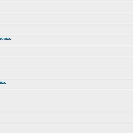
новка.
ка.