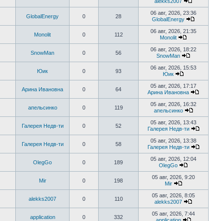
alekks2007
сообщению
Перейти
к
06 авг, 2026, 23:36
GlobalEnergy
0
28
последнем
GlobalEnergy
сообщени
Перейти
к
06 авг, 2026, 21:35
Monolit
0
112
последне
Monolit
сообщени
Перейти
к
06 авг, 2026, 18:22
SnowMan
0
56
последнему
SnowMan
сообщению
Перейти
к
06 авг, 2026, 15:53
Юик
0
93
последнему
Юик
сообщению
Перейти
к
05 авг, 2026, 17:17
Арина Ивановна
0
64
последнему
Арина Ивановна
сообщению
Перейти
к
05 авг, 2026, 16:32
апельсинко
0
119
последн
апельсинко
сообще
Перейти
к
05 авг, 2026, 13:43
Галерея Недв-ти
0
52
последнем
Галерея Недв-ти
сообщени
Перейти
к
05 авг, 2026, 13:38
Галерея Недв-ти
0
58
последн
Галерея Недв-ти
сообще
Перейти
к
05 авг, 2026, 12:04
OlegGo
0
189
последн
OlegGo
сообще
Перейти
к
05 авг, 2026, 9:20
Mir
0
198
последнему
Mir
сообщению
Перейти
к
05 авг, 2026, 8:05
alekks2007
0
110
последнему
alekks2007
сообщению
Перейти
к
05 авг, 2026, 7:44
application
0
332
последнем
application