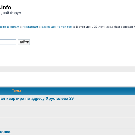
.info
дской Форум
ото-telegram
::
инстаграм
::
размещение топ-тем
:: В этот день 37 лет назад был основа
Темы
ая квартира по адресу Хрусталева 29
новка.