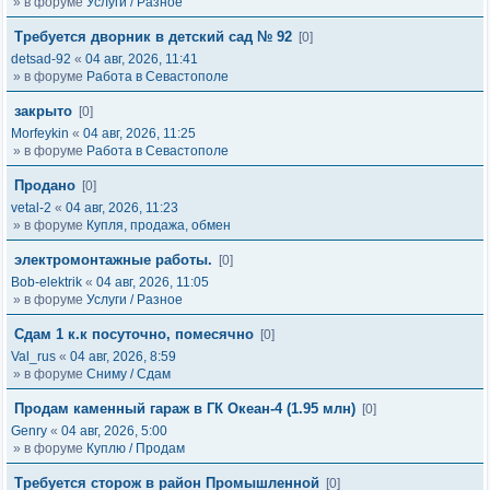
» в форуме
Услуги / Разное
Требуется дворник в детский сад № 92
[0]
detsad-92
«
04 авг, 2026, 11:41
» в форуме
Работа в Севастополе
закрыто
[0]
Morfeykin
«
04 авг, 2026, 11:25
» в форуме
Работа в Севастополе
Продано
[0]
vetal-2
«
04 авг, 2026, 11:23
» в форуме
Купля, продажа, обмен
электромонтажные работы.
[0]
Bob-elektrik
«
04 авг, 2026, 11:05
» в форуме
Услуги / Разное
Сдам 1 к.к посуточно, помесячно
[0]
Val_rus
«
04 авг, 2026, 8:59
» в форуме
Сниму / Сдам
Продам каменный гараж в ГК Океан-4 (1.95 млн)
[0]
Genry
«
04 авг, 2026, 5:00
» в форуме
Куплю / Продам
Требуется сторож в район Промышленной
[0]