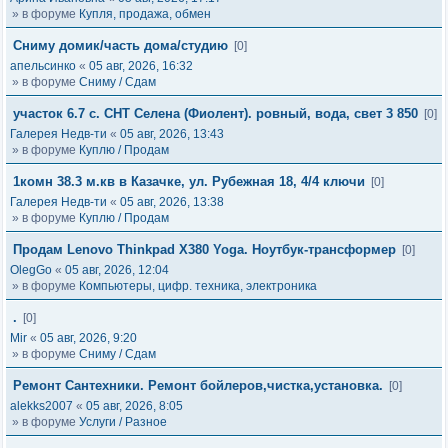
» в форуме
Купля, продажа, обмен
Сниму домик/часть дома/студию
[0]
апельсинко
«
05 авг, 2026, 16:32
» в форуме
Сниму / Сдам
участок 6.7 с. СНТ Селена (Фиолент). ровный, вода, свет 3 850
[0]
Галерея Недв-ти
«
05 авг, 2026, 13:43
» в форуме
Куплю / Продам
1комн 38.3 м.кв в Казачке, ул. Рубежная 18, 4/4 ключи
[0]
Галерея Недв-ти
«
05 авг, 2026, 13:38
» в форуме
Куплю / Продам
Продам Lenovo Thinkpad X380 Yoga. Ноутбук-трансформер
[0]
OlegGo
«
05 авг, 2026, 12:04
» в форуме
Компьютеры, цифр. техника, электроника
.
[0]
Mir
«
05 авг, 2026, 9:20
» в форуме
Сниму / Сдам
Ремонт Сантехники. Ремонт бойлеров,чистка,установка.
[0]
alekks2007
«
05 авг, 2026, 8:05
» в форуме
Услуги / Разное