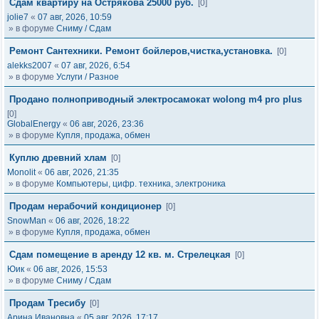
Сдам квартиру на Острякова 25000 руб.
[0]
jolie7
«
07 авг, 2026, 10:59
» в форуме
Сниму / Сдам
Ремонт Сантехники. Ремонт бойлеров,чистка,установка.
[0]
alekks2007
«
07 авг, 2026, 6:54
» в форуме
Услуги / Разное
Продано полноприводный электросамокат wolong m4 pro plus
[0]
GlobalEnergy
«
06 авг, 2026, 23:36
» в форуме
Купля, продажа, обмен
Куплю древний хлам
[0]
Monolit
«
06 авг, 2026, 21:35
» в форуме
Компьютеры, цифр. техника, электроника
Продам нерабочий кондиционер
[0]
SnowMan
«
06 авг, 2026, 18:22
» в форуме
Купля, продажа, обмен
Сдам помещение в аренду 12 кв. м. Стрелецкая
[0]
Юик
«
06 авг, 2026, 15:53
» в форуме
Сниму / Сдам
Продам Тресибу
[0]
Арина Ивановна
«
05 авг, 2026, 17:17