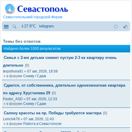
Севастопольский городской Форум
⇓27.8°C
telegram
Темы без ответов
Найдено более 1000 результатов
Семья с 2-мя детьми снимет пустую 2-3 кк квартиру очень
длительно
[0]
terpsihora91
«
07 авг, 2026, 18:58
» в форуме
Сниму / Сдам
Сдается, от собственника, длительно однокомнатная квартира
по адресу Хрусталева 29
[0]
Pastor_ASD
«
07 авг, 2026, 12:33
» в форуме
Сниму / Сдам
Салону красоты на пр. Победы требуются мастера
[0]
Lenchik78
«
07 авг, 2026, 11:43
» в форуме
Работа в Севастополе