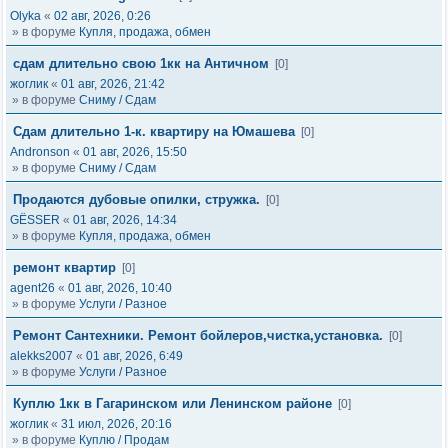
Olyka
«
02 авг, 2026, 0:26
» в форуме
Купля, продажа, обмен
сдам длительно свою 1кк на Античном
[0]
жоглик
«
01 авг, 2026, 21:42
» в форуме
Сниму / Сдам
Сдам длительно 1-к. квартиру на Юмашева
[0]
Andronson
«
01 авг, 2026, 15:50
» в форуме
Сниму / Сдам
Продаются дубовые опилки, стружка.
[0]
GЁSSER
«
01 авг, 2026, 14:34
» в форуме
Купля, продажа, обмен
ремонт квартир
[0]
agent26
«
01 авг, 2026, 10:40
» в форуме
Услуги / Разное
Ремонт Сантехники. Ремонт бойлеров,чистка,установка.
[0]
alekks2007
«
01 авг, 2026, 6:49
» в форуме
Услуги / Разное
Куплю 1кк в Гагаринском или Ленинском районе
[0]
жоглик
«
31 июл, 2026, 20:16
» в форуме
Куплю / Продам