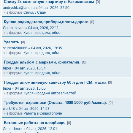
Сниму 2х комнатную квартиру в Нахимовском
[0]
andryshka@land.ru
«
04 авг, 2026, 22:50
» в форуме
Сниму / Сдам
Куплю радиодетали,приборы,платы.дорого
[0]
Golub_sevas
«
04 авг, 2026, 22:11
» в форуме
Купля, продажа, обмен
Удалить
[0]
student200086
«
04 авг, 2026, 19:35
» в форуме
Купля, продажа, обмен
Продам альбом с марками, филателия.
[0]
bijou
«
04 авг, 2026, 15:34
» в форуме
Купля, продажа, обмен
Продам алюминиевую канистру 60 л для ГСМ, масла
[0]
bijou
«
04 авг, 2026, 15:05
» в форуме
Купля-Продажа автозапчастей
Требуются охранники (Оплата: 4000-5000 руб./смена).
[0]
work48
«
04 авг, 2026, 14:53
» в форуме
Работа в Севастополе
Бетонные работы на кладбище.
[0]
Дело Чести
«
04 авг, 2026, 12:01