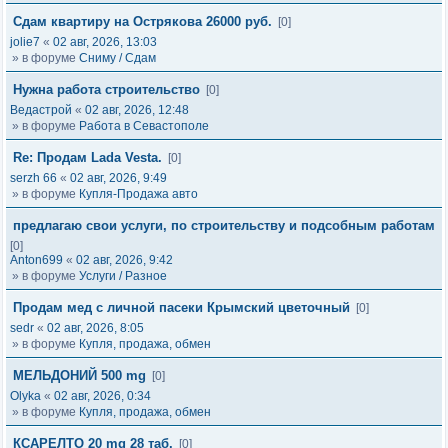
Сдам квартиру на Острякова 26000 руб.
[0]
jolie7
«
02 авг, 2026, 13:03
» в форуме
Сниму / Сдам
Нужна работа строительство
[0]
Ведастрой
«
02 авг, 2026, 12:48
» в форуме
Работа в Севастополе
Re: Продам Lada Vesta.
[0]
serzh 66
«
02 авг, 2026, 9:49
» в форуме
Купля-Продажа авто
предлагаю свои услуги, по строительству и подсобным работам
[0]
Anton699
«
02 авг, 2026, 9:42
» в форуме
Услуги / Разное
Продам мед с личной пасеки Крымский цветочный
[0]
sedr
«
02 авг, 2026, 8:05
» в форуме
Купля, продажа, обмен
МЕЛЬДОНИЙ 500 mg
[0]
Olyka
«
02 авг, 2026, 0:34
» в форуме
Купля, продажа, обмен
КСАРЕЛТО 20 mg 28 таб.
[0]