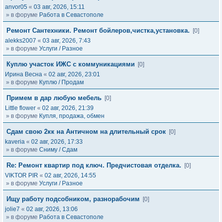
anvor05
«
03 авг, 2026, 15:11
» в форуме
Работа в Севастополе
Ремонт Сантехники. Ремонт бойлеров,чистка,установка.
[0]
alekks2007
«
03 авг, 2026, 7:43
» в форуме
Услуги / Разное
Куплю участок ИЖС с коммуникациями
[0]
Ирина Весна
«
02 авг, 2026, 23:01
» в форуме
Куплю / Продам
Примем в дар любую мебель
[0]
Little flower
«
02 авг, 2026, 21:39
» в форуме
Купля, продажа, обмен
Сдам свою 2кк на Античном на длительный срок
[0]
kaveria
«
02 авг, 2026, 17:33
» в форуме
Сниму / Сдам
Re: Ремонт квартир под ключ. Предчистовая отделка.
[0]
VIKTOR PIR
«
02 авг, 2026, 14:55
» в форуме
Услуги / Разное
Ищу работу подсобником, разнорабочим
[0]
jolie7
«
02 авг, 2026, 13:06
» в форуме
Работа в Севастополе