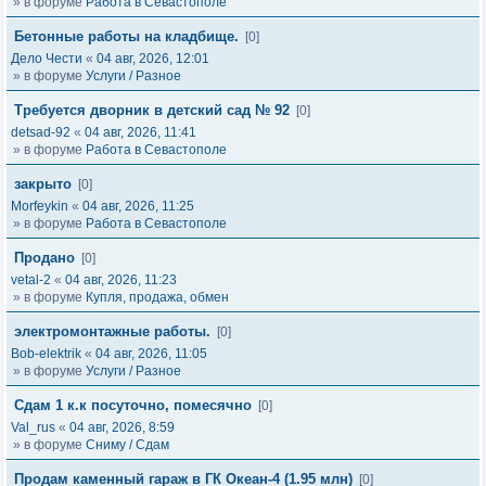
» в форуме
Работа в Севастополе
Бетонные работы на кладбище.
[0]
Дело Чести
«
04 авг, 2026, 12:01
» в форуме
Услуги / Разное
Требуется дворник в детский сад № 92
[0]
detsad-92
«
04 авг, 2026, 11:41
» в форуме
Работа в Севастополе
закрыто
[0]
Morfeykin
«
04 авг, 2026, 11:25
» в форуме
Работа в Севастополе
Продано
[0]
vetal-2
«
04 авг, 2026, 11:23
» в форуме
Купля, продажа, обмен
электромонтажные работы.
[0]
Bob-elektrik
«
04 авг, 2026, 11:05
» в форуме
Услуги / Разное
Сдам 1 к.к посуточно, помесячно
[0]
Val_rus
«
04 авг, 2026, 8:59
» в форуме
Сниму / Сдам
Продам каменный гараж в ГК Океан-4 (1.95 млн)
[0]