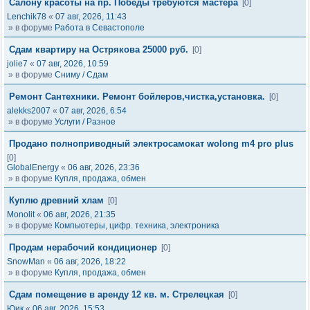
Салону красоты на пр. Победы требуются мастера
[0]
Lenchik78
«
07 авг, 2026, 11:43
» в форуме
Работа в Севастополе
Сдам квартиру на Острякова 25000 руб.
[0]
jolie7
«
07 авг, 2026, 10:59
» в форуме
Сниму / Сдам
Ремонт Сантехники. Ремонт бойлеров,чистка,установка.
[0]
alekks2007
«
07 авг, 2026, 6:54
» в форуме
Услуги / Разное
Продано полноприводный электросамокат wolong m4 pro plus
[0]
GlobalEnergy
«
06 авг, 2026, 23:36
» в форуме
Купля, продажа, обмен
Куплю древний хлам
[0]
Monolit
«
06 авг, 2026, 21:35
» в форуме
Компьютеры, цифр. техника, электроника
Продам нерабочий кондиционер
[0]
SnowMan
«
06 авг, 2026, 18:22
» в форуме
Купля, продажа, обмен
Сдам помещение в аренду 12 кв. м. Стрелецкая
[0]
Юик
«
06 авг, 2026, 15:53