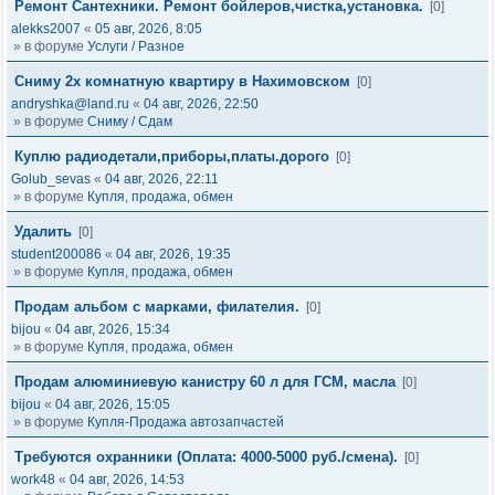
Ремонт Сантехники. Ремонт бойлеров,чистка,установка.
[0]
alekks2007
«
05 авг, 2026, 8:05
» в форуме
Услуги / Разное
Сниму 2х комнатную квартиру в Нахимовском
[0]
andryshka@land.ru
«
04 авг, 2026, 22:50
» в форуме
Сниму / Сдам
Куплю радиодетали,приборы,платы.дорого
[0]
Golub_sevas
«
04 авг, 2026, 22:11
» в форуме
Купля, продажа, обмен
Удалить
[0]
student200086
«
04 авг, 2026, 19:35
» в форуме
Купля, продажа, обмен
Продам альбом с марками, филателия.
[0]
bijou
«
04 авг, 2026, 15:34
» в форуме
Купля, продажа, обмен
Продам алюминиевую канистру 60 л для ГСМ, масла
[0]
bijou
«
04 авг, 2026, 15:05
» в форуме
Купля-Продажа автозапчастей
Требуются охранники (Оплата: 4000-5000 руб./смена).
[0]
work48
«
04 авг, 2026, 14:53