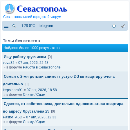
Севастопольский городской Форум
⇑26.8°C
telegram
Темы без ответов
Найдено более 1000 результатов
Ищу работу грузчиком
[0]
vova32
«
07 авг, 2026, 22:48
» в форуме
Работа в Севастополе
Семья с 2-мя детьми снимет пустую 2-3 кк квартиру очень
длительно
[0]
terpsihora91
«
07 авг, 2026, 18:58
» в форуме
Сниму / Сдам
Сдается, от собственника, длительно однокомнатная квартира
по адресу Хрусталева 29
[0]
Pastor_ASD
«
07 авг, 2026, 12:33
» в форуме
Сниму / Сдам