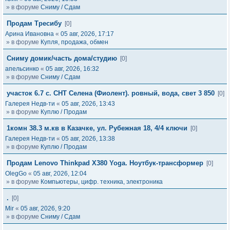
» в форуме
Сниму / Сдам
Продам Тресибу
[0]
Арина Ивановна
«
05 авг, 2026, 17:17
» в форуме
Купля, продажа, обмен
Сниму домик/часть дома/студию
[0]
апельсинко
«
05 авг, 2026, 16:32
» в форуме
Сниму / Сдам
участок 6.7 с. СНТ Селена (Фиолент). ровный, вода, свет 3 850
[0]
Галерея Недв-ти
«
05 авг, 2026, 13:43
» в форуме
Куплю / Продам
1комн 38.3 м.кв в Казачке, ул. Рубежная 18, 4/4 ключи
[0]
Галерея Недв-ти
«
05 авг, 2026, 13:38
» в форуме
Куплю / Продам
Продам Lenovo Thinkpad X380 Yoga. Ноутбук-трансформер
[0]
OlegGo
«
05 авг, 2026, 12:04
» в форуме
Компьютеры, цифр. техника, электроника
.
[0]
Mir
«
05 авг, 2026, 9:20
» в форуме
Сниму / Сдам