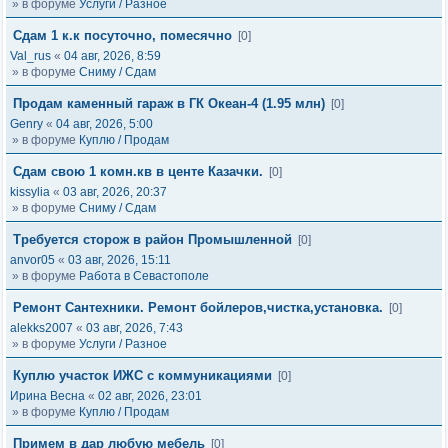
» в форуме
Услуги / Разное
Сдам 1 к.к посуточно, помесячно
[0]
Val_rus
«
04 авг, 2026, 8:59
» в форуме
Сниму / Сдам
Продам каменный гараж в ГК Океан-4 (1.95 млн)
[0]
Genry
«
04 авг, 2026, 5:00
» в форуме
Куплю / Продам
Сдам свою 1 комн.кв в центе Казачки.
[0]
kissylia
«
03 авг, 2026, 20:37
» в форуме
Сниму / Сдам
Требуется сторож в район Промышленной
[0]
anvor05
«
03 авг, 2026, 15:11
» в форуме
Работа в Севастополе
Ремонт Сантехники. Ремонт бойлеров,чистка,установка.
[0]
alekks2007
«
03 авг, 2026, 7:43
» в форуме
Услуги / Разное
Куплю участок ИЖС с коммуникациями
[0]
Ирина Весна
«
02 авг, 2026, 23:01
» в форуме
Куплю / Продам
Примем в дар любую мебель
[0]