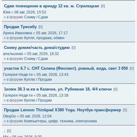
Сдам помещение в аренду 12 кв. м. Стрелецкая
[0]
Юик
«
06 авг, 2026, 15:53
» в форуме
Сниму / Сдам
Продам Тресибу
[0]
Арина Ивановна
«
05 авг, 2026, 17:17
» в форуме
Купля, продажа, обмен
Сниму домик/часть дома/студию
[0]
апельсинко
«
05 авг, 2026, 16:32
» в форуме
Сниму / Сдам
участок 6.7 с. СНТ Селена (Фиолент). ровный, вода, свет 3 850
[0]
Галерея Недв-ти
«
05 авг, 2026, 13:43
» в форуме
Куплю / Продам
1комн 38.3 м.кв в Казачке, ул. Рубежная 18, 4/4 ключи
[0]
Галерея Недв-ти
«
05 авг, 2026, 13:38
» в форуме
Куплю / Продам
Продам Lenovo Thinkpad X380 Yoga. Ноутбук-трансформер
[0]
OlegGo
«
05 авг, 2026, 12:04
» в форуме
Компьютеры, цифр. техника, электроника
.
[0]