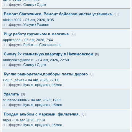
Mir
«
05 авг, 2026, 9:20
» в форуме
Сниму / Сдам
Ремонт Сантехники. Ремонт бойлеров,чистка,установка.
[0]
alekks2007
«
05 авг, 2026, 8:05
» в форуме
Услуги / Разное
Ищу работу грузчиком в магазине.
[0]
application
«
05 авг, 2026, 7:44
» в форуме
Работа в Севастополе
Сниму 2х комнатную квартиру в Нахимовском
[0]
andryshka@land.ru
«
04 авг, 2026, 22:50
» в форуме
Сниму / Сдам
Куплю радиодетали,приборы,платы.дорого
[0]
Golub_sevas
«
04 авг, 2026, 22:11
» в форуме
Купля, продажа, обмен
Удалить
[0]
student200086
«
04 авг, 2026, 19:35
» в форуме
Купля, продажа, обмен
Продам альбом с марками, филателия.
[0]
bijou
«
04 авг, 2026, 15:34
» в форуме
Купля, продажа, обмен