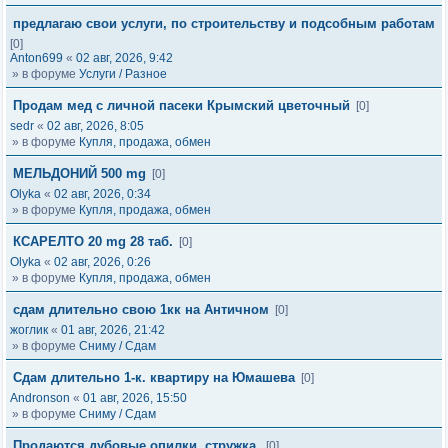
предлагаю свои услуги, по строительству и подсобным работам
[0]
Anton699
«
02 авг, 2026, 9:42
» в форуме
Услуги / Разное
Продам мед с личной пасеки Крымский цветочный
[0]
sedr
«
02 авг, 2026, 8:05
» в форуме
Купля, продажа, обмен
МЕЛЬДОНИЙ 500 mg
[0]
Olyka
«
02 авг, 2026, 0:34
» в форуме
Купля, продажа, обмен
КСАРЕЛТО 20 mg 28 таб.
[0]
Olyka
«
02 авг, 2026, 0:26
» в форуме
Купля, продажа, обмен
сдам длительно свою 1кк на Античном
[0]
жоглик
«
01 авг, 2026, 21:42
» в форуме
Сниму / Сдам
Сдам длительно 1-к. квартиру на Юмашева
[0]
Andronson
«
01 авг, 2026, 15:50
» в форуме
Сниму / Сдам
Продаются дубовые опилки, стружка.
[0]