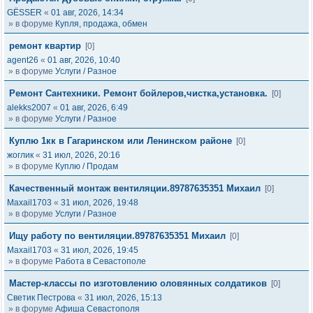
GЁSSER
«
01 авг, 2026, 14:34
» в форуме
Купля, продажа, обмен
ремонт квартир
[0]
agent26
«
01 авг, 2026, 10:40
» в форуме
Услуги / Разное
Ремонт Сантехники. Ремонт бойлеров,чистка,установка.
[0]
alekks2007
«
01 авг, 2026, 6:49
» в форуме
Услуги / Разное
Куплю 1кк в Гагаринском или Ленинском районе
[0]
жоглик
«
31 июл, 2026, 20:16
» в форуме
Куплю / Продам
Качественный монтаж вентиляции.89787635351 Михаил
[0]
Maxail1703
«
31 июл, 2026, 19:48
» в форуме
Услуги / Разное
Ищу работу по вентиляции.89787635351 Михаил
[0]
Maxail1703
«
31 июл, 2026, 19:45
» в форуме
Работа в Севастополе
Мастер-классы по изготовлению оловянных солдатиков
[0]
Светик Пестрова
«
31 июл, 2026, 15:13
» в форуме
Афиша Севастополя