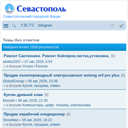
Севастопольский городской Форум
⇑26.7°C
telegram
Темы без ответов
Найдено более 1000 результатов
Ремонт Сантехники. Ремонт бойлеров,чистка,установка.
[0]
alekks2007
«
07 авг, 2026, 6:54
» в форуме
Услуги / Разное
Продам полноприводный электросамокат wolong m4 pro plus
[0]
GlobalEnergy
«
06 авг, 2026, 23:36
» в форуме
Купля, продажа, обмен
Куплю древний хлам
[0]
Monolit
«
06 авг, 2026, 21:35
» в форуме
Компьютеры, цифр. техника, электроника
Продам нерабочий кондиционер
[0]
SnowMan
«
06 авг, 2026, 18:22
» в форуме
Купля, продажа, обмен