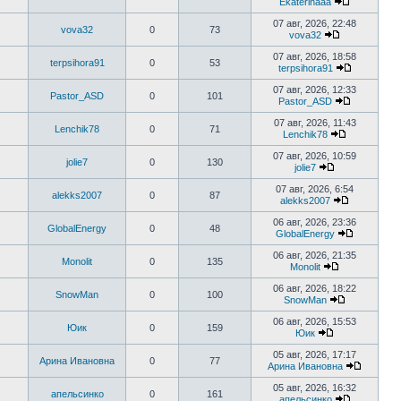
Ekaterinaaa
сообщению
Перейти
к
07 авг, 2026, 22:48
vova32
0
73
последнем
vova32
сообщени
Перейти
к
07 авг, 2026, 18:58
terpsihora91
0
53
последнему
terpsihora91
сообщению
Перейти
к
07 авг, 2026, 12:33
Pastor_ASD
0
101
последне
Pastor_ASD
сообщени
Перейти
к
07 авг, 2026, 11:43
Lenchik78
0
71
последнем
Lenchik78
сообщени
Перейти
к
07 авг, 2026, 10:59
jolie7
0
130
последнем
jolie7
сообщению
Перейти
к
07 авг, 2026, 6:54
alekks2007
0
87
последнему
alekks2007
сообщению
Перейти
к
06 авг, 2026, 23:36
GlobalEnergy
0
48
последнем
GlobalEnergy
сообщени
Перейти
к
06 авг, 2026, 21:35
Monolit
0
135
последне
Monolit
сообщени
Перейти
к
06 авг, 2026, 18:22
SnowMan
0
100
последнему
SnowMan
сообщению
Перейти
к
06 авг, 2026, 15:53
Юик
0
159
последнему
Юик
сообщению
Перейти
к
05 авг, 2026, 17:17
Арина Ивановна
0
77
последнему
Арина Ивановна
сообщению
Перейти
к
05 авг, 2026, 16:32
апельсинко
0
161
последн
апельсинко