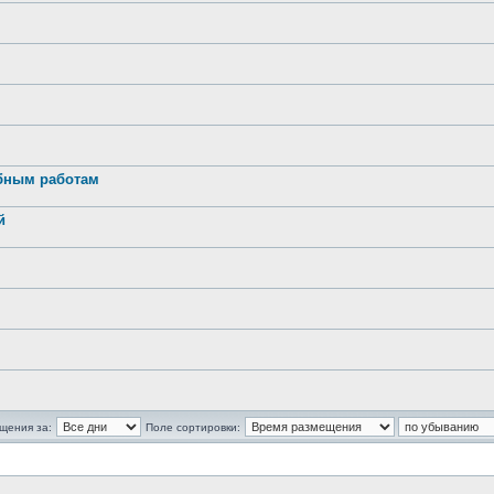
обным работам
й
щения за:
Поле сортировки: