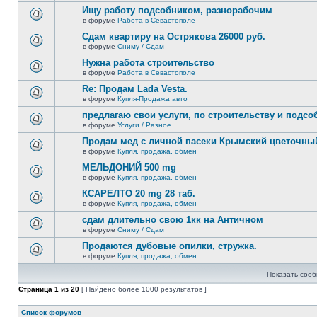
новых
этой
Ищу работу подсобником, разнорабочим
непрочитанных
теме
сообщений.
в форуме
Работа в Севастополе
нет
В
новых
этой
Сдам квартиру на Острякова 26000 руб.
непрочитанных
теме
сообщений.
в форуме
Сниму / Сдам
нет
В
новых
этой
Нужна работа строительство
непрочитанных
теме
сообщений.
в форуме
Работа в Севастополе
нет
В
новых
этой
Re: Продам Lada Vesta.
непрочитанных
теме
сообщений.
в форуме
Купля-Продажа авто
нет
В
новых
этой
предлагаю свои услуги, по строительству и подс
непрочитанных
теме
сообщений.
в форуме
Услуги / Разное
нет
В
новых
этой
Продам мед с личной пасеки Крымский цветочны
непрочитанных
теме
сообщений.
в форуме
Купля, продажа, обмен
нет
В
новых
этой
МЕЛЬДОНИЙ 500 mg
непрочитанных
теме
сообщений.
в форуме
Купля, продажа, обмен
нет
В
новых
этой
КСАРЕЛТО 20 mg 28 таб.
непрочитанных
теме
сообщений.
в форуме
Купля, продажа, обмен
нет
В
новых
этой
сдам длительно свою 1кк на Античном
непрочитанных
теме
сообщений.
в форуме
Сниму / Сдам
нет
В
новых
этой
Продаются дубовые опилки, стружка.
непрочитанных
теме
сообщений.
в форуме
Купля, продажа, обмен
нет
В
новых
этой
непрочитанных
Показать сооб
теме
сообщений.
нет
Страница
1
из
20
[ Найдено более 1000 результатов ]
новых
непрочитанных
сообщений.
Список форумов