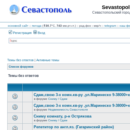
Sevastopol
Севастопольский горо
основной сайт
::
погода
(
⇑30.7
°C,
743
мм.рт.ст.) :: рад.фон
-
мкр/ч
::
telegram
::
наш фо
Регистрация
Вход
Темы без ответов
|
Активные темы
Список форумов
Темы без ответов
Сдам,свою 3-х комн.кв-ру ,ул.Маринеско 9-38000+к
в форуме
Сниму / Сдам
В
этой
Сдам,свою 3-х комн.кв-ру ,ул.Маринеско 9-38000+к
теме
в форуме
Недвижимость Севастополя
нет
В
новых
этой
Сниму комнату, р-н Острякова
непрочитанных
теме
сообщений.
в форуме
Сниму / Сдам
нет
В
новых
этой
Репетитор по англ.яз. (Гагаринский район)
непрочитанных
теме