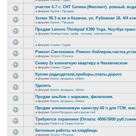
нет
В
новых
этой
участок 6.7 с. СНТ Селена (Фиолент). ровный, вода,
непрочитанных
теме
сообщений.
в форуме
Куплю / Продам
нет
В
новых
этой
1комн 38.3 м.кв в Казачке, ул. Рубежная 18, 4/4 к
непрочитанных
теме
сообщений.
в форуме
Куплю / Продам
нет
В
новых
этой
Продам Lenovo Thinkpad X380 Yoga. Ноутбук-тра
непрочитанных
теме
сообщений.
в форуме
Компьютеры, цифр. техника, электроника
нет
В
новых
этой
.
непрочитанных
теме
сообщений.
в форуме
Сниму / Сдам
нет
В
новых
этой
Ремонт Сантехники. Ремонт бойлеров,чистка,уста
непрочитанных
теме
сообщений.
в форуме
Услуги / Разное
нет
В
новых
этой
Сниму 2х комнатную квартиру в Нахимовском
непрочитанных
теме
сообщений.
в форуме
Сниму / Сдам
нет
В
новых
этой
Куплю радиодетали,приборы,платы.дорого
непрочитанных
теме
сообщений.
в форуме
Купля, продажа, обмен
нет
В
новых
этой
Удалить
непрочитанных
теме
сообщений.
в форуме
Купля, продажа, обмен
нет
В
новых
этой
Продам альбом с марками, филателия.
непрочитанных
теме
сообщений.
в форуме
Купля, продажа, обмен
нет
В
новых
этой
Продам алюминиевую канистру 60 л для ГСМ, мас
непрочитанных
теме
сообщений.
в форуме
Купля-Продажа автозапчастей
нет
В
новых
этой
Требуются охранники (Оплата: 4000-5000 руб./смен
непрочитанных
теме
сообщений.
в форуме
Работа в Севастополе
нет
В
новых
этой
Бетонные работы на кладбище.
непрочитанных
теме
сообщений.
в форуме
Услуги / Разное
нет