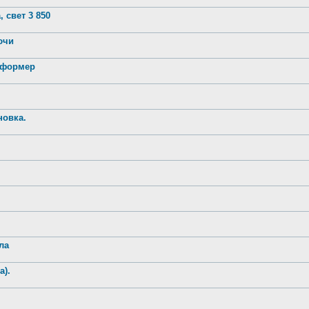
 свет 3 850
лючи
нсформер
новка.
ла
а).