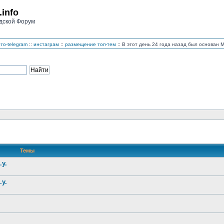
.info
дской Форум
то-telegram
::
инстаграм
::
размещение топ-тем
:: В этот день 24 года назад был основан
Темы
.у.
.у.