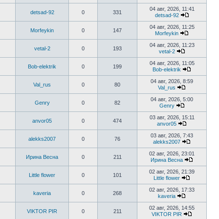
сообщению
Перейти
к
04 авг, 2026, 11:41
detsad-92
0
331
последнем
detsad-92
сообщени
Перейти
к
04 авг, 2026, 11:25
Morfeykin
0
147
последнем
Morfeykin
сообщению
Перейти
к
04 авг, 2026, 11:23
vetal-2
0
193
последнему
vetal-2
сообщению
Перейти
к
04 авг, 2026, 11:05
Bob-elektrik
0
199
последнему
Bob-elektrik
сообщению
Перейти
к
04 авг, 2026, 8:59
Val_rus
0
80
последнем
Val_rus
сообщени
Перейти
к
04 авг, 2026, 5:00
Genry
0
82
последнему
Genry
сообщению
Перейти
к
03 авг, 2026, 15:11
anvor05
0
474
последнему
anvor05
сообщению
Перейти
к
03 авг, 2026, 7:43
alekks2007
0
76
последнему
alekks2007
сообщению
Перейти
к
02 авг, 2026, 23:01
Ирина Весна
0
211
последнем
Ирина Весна
сообщени
Перейти
к
02 авг, 2026, 21:39
Little flower
0
101
последне
Little flower
сообщени
Перейти
к
02 авг, 2026, 17:33
kaveria
0
268
последнем
kaveria
сообщению
Перейти
к
02 авг, 2026, 14:55
VIKTOR PIR
0
211
последнему
VIKTOR PIR
сообщению