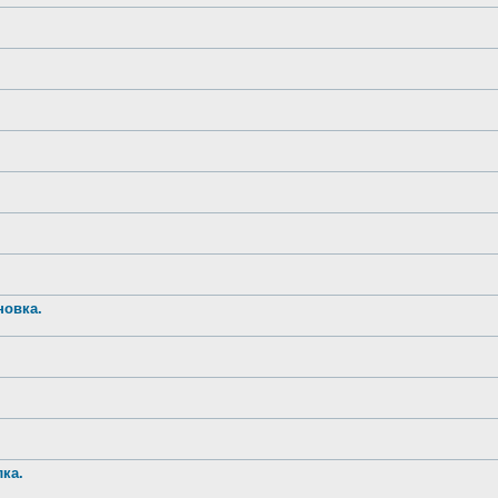
новка.
ка.