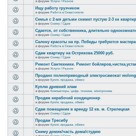
сообщений.
в форуме
Услуги / Разное
нет
В
новых
этой
Ищу работу грузчиком
непрочитанных
теме
сообщений.
в форуме
Работа в Севастополе
нет
В
новых
этой
Семья с 2-мя детьми снимет пустую 2-3 кк кварти
непрочитанных
теме
сообщений.
в форуме
Сниму / Сдам
нет
В
новых
этой
Сдается, от собственника, длительно однокомнатн
непрочитанных
теме
сообщений.
в форуме
Сниму / Сдам
нет
В
новых
этой
Салону красоты на пр. Победы требуются мастера
непрочитанных
теме
сообщений.
в форуме
Работа в Севастополе
нет
В
новых
этой
Сдам квартиру на Острякова 25000 руб.
непрочитанных
теме
сообщений.
в форуме
Сниму / Сдам
нет
В
новых
этой
Ремонт Сантехники. Ремонт бойлеров,чистка,уста
непрочитанных
теме
сообщений.
в форуме
Услуги / Разное
нет
В
новых
этой
Продано полноприводный электросамокат wolong 
непрочитанных
теме
сообщений.
в форуме
Купля, продажа, обмен
нет
В
новых
этой
Куплю древний хлам
непрочитанных
теме
сообщений.
в форуме
Компьютеры, цифр. техника, электроника
нет
В
новых
этой
Продам нерабочий кондиционер
непрочитанных
теме
сообщений.
в форуме
Купля, продажа, обмен
нет
В
новых
этой
Сдам помещение в аренду 12 кв. м. Стрелецкая
непрочитанных
теме
сообщений.
в форуме
Сниму / Сдам
нет
В
новых
этой
Продам Тресибу
непрочитанных
теме
сообщений.
в форуме
Купля, продажа, обмен
нет
В
новых
этой
Сниму домик/часть дома/студию
непрочитанных
теме
сообщений.
в форуме
Сниму / Сдам