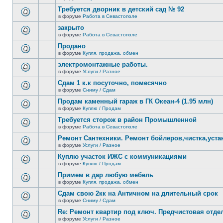
В
новых
этой
Требуется дворник в детский сад № 92
непрочитанных
теме
сообщений.
в форуме
Работа в Севастополе
нет
В
новых
этой
закрыто
непрочитанных
теме
сообщений.
в форуме
Работа в Севастополе
нет
В
новых
этой
Продано
непрочитанных
теме
сообщений.
в форуме
Купля, продажа, обмен
нет
В
новых
этой
электромонтажные работы.
непрочитанных
теме
сообщений.
в форуме
Услуги / Разное
нет
В
новых
этой
Сдам 1 к.к посуточно, помесячно
непрочитанных
теме
сообщений.
в форуме
Сниму / Сдам
нет
В
новых
этой
Продам каменный гараж в ГК Океан-4 (1.95 млн)
непрочитанных
теме
сообщений.
в форуме
Куплю / Продам
нет
В
новых
этой
Требуется сторож в район Промышленной
непрочитанных
теме
сообщений.
в форуме
Работа в Севастополе
нет
В
новых
этой
Ремонт Сантехники. Ремонт бойлеров,чистка,уста
непрочитанных
теме
сообщений.
в форуме
Услуги / Разное
нет
В
новых
этой
Куплю участок ИЖС с коммуникациями
непрочитанных
теме
сообщений.
в форуме
Куплю / Продам
нет
В
новых
этой
Примем в дар любую мебель
непрочитанных
теме
сообщений.
в форуме
Купля, продажа, обмен
нет
В
новых
этой
Сдам свою 2кк на Античном на длительный срок
непрочитанных
теме
сообщений.
в форуме
Сниму / Сдам
нет
В
новых
этой
Re: Ремонт квартир под ключ. Предчистовая отдел
непрочитанных
теме
сообщений.
в форуме
Услуги / Разное
нет
В