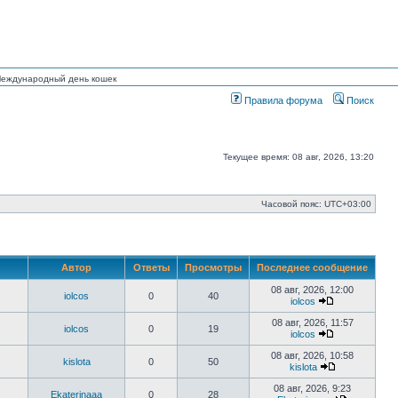
 Международный день кошек
Правила форума
Поиск
Текущее время: 08 авг, 2026, 13:20
Часовой пояс:
UTC+03:00
Автор
Ответы
Просмотры
Последнее сообщение
08 авг, 2026, 12:00
iolcos
0
40
iolcos
Перейти
к
08 авг, 2026, 11:57
iolcos
0
19
последнему
iolcos
сообщению
Перейти
к
08 авг, 2026, 10:58
kislota
0
50
последнему
kislota
сообщению
Перейти
к
08 авг, 2026, 9:23
Ekaterinaaa
0
28
последнему