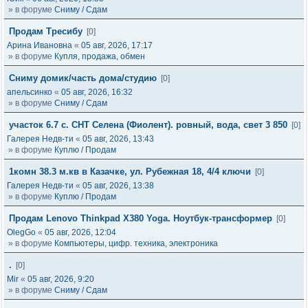
» в форуме
Сниму / Сдам
Продам Тресибу
[0]
Арина Ивановна
«
05 авг, 2026, 17:17
» в форуме
Купля, продажа, обмен
Сниму домик/часть дома/студию
[0]
апельсинко
«
05 авг, 2026, 16:32
» в форуме
Сниму / Сдам
участок 6.7 с. СНТ Селена (Фиолент). ровный, вода, свет 3 850
[0]
Галерея Недв-ти
«
05 авг, 2026, 13:43
» в форуме
Куплю / Продам
1комн 38.3 м.кв в Казачке, ул. Рубежная 18, 4/4 ключи
[0]
Галерея Недв-ти
«
05 авг, 2026, 13:38
» в форуме
Куплю / Продам
Продам Lenovo Thinkpad X380 Yoga. Ноутбук-трансформер
[0]
OlegGo
«
05 авг, 2026, 12:04
» в форуме
Компьютеры, цифр. техника, электроника
.
[0]
Mir
«
05 авг, 2026, 9:20
» в форуме
Сниму / Сдам