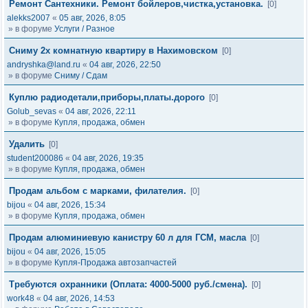
Ремонт Сантехники. Ремонт бойлеров,чистка,установка.
[0]
alekks2007
«
05 авг, 2026, 8:05
» в форуме
Услуги / Разное
Сниму 2х комнатную квартиру в Нахимовском
[0]
andryshka@land.ru
«
04 авг, 2026, 22:50
» в форуме
Сниму / Сдам
Куплю радиодетали,приборы,платы.дорого
[0]
Golub_sevas
«
04 авг, 2026, 22:11
» в форуме
Купля, продажа, обмен
Удалить
[0]
student200086
«
04 авг, 2026, 19:35
» в форуме
Купля, продажа, обмен
Продам альбом с марками, филателия.
[0]
bijou
«
04 авг, 2026, 15:34
» в форуме
Купля, продажа, обмен
Продам алюминиевую канистру 60 л для ГСМ, масла
[0]
bijou
«
04 авг, 2026, 15:05
» в форуме
Купля-Продажа автозапчастей
Требуются охранники (Оплата: 4000-5000 руб./смена).
[0]
work48
«
04 авг, 2026, 14:53