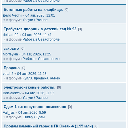
» в форуме
Работа в Севастополе
Бетонные работы на кладбище.
[0]
Дело Чести
«
04 авг, 2026, 12:01
» в форуме
Услуги / Разное
Требуется дворник в детский сад № 92
[0]
detsad-92
«
04 авг, 2026, 11:41
» в форуме
Работа в Севастополе
закрыто
[0]
Morfeykin
«
04 авг, 2026, 11:25
» в форуме
Работа в Севастополе
Продано
[0]
vetal-2
«
04 авг, 2026, 11:23
» в форуме
Купля, продажа, обмен
электромонтажные работы.
[0]
Bob-elektrik
«
04 авг, 2026, 11:05
» в форуме
Услуги / Разное
Сдам 1 к.к посуточно, помесячно
[0]
Val_rus
«
04 авг, 2026, 8:59
» в форуме
Сниму / Сдам
Продам каменный гараж в ГК Океан-4 (1.95 млн)
[0]