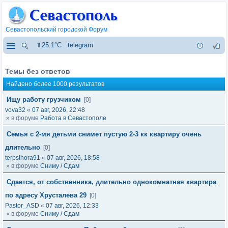
Севастопольский городской Форум
⇑25.1°C
telegram
Темы без ответов
Найдено более 1000 результатов
Ищу работу грузчиком
[0]
vova32
«
07 авг, 2026, 22:48
» в форуме
Работа в Севастополе
Семья с 2-мя детьми снимет пустую 2-3 кк квартиру очень
длительно
[0]
terpsihora91
«
07 авг, 2026, 18:58
» в форуме
Сниму / Сдам
Сдается, от собственника, длительно однокомнатная квартира
по адресу Хрусталева 29
[0]
Pastor_ASD
«
07 авг, 2026, 12:33
» в форуме
Сниму / Сдам