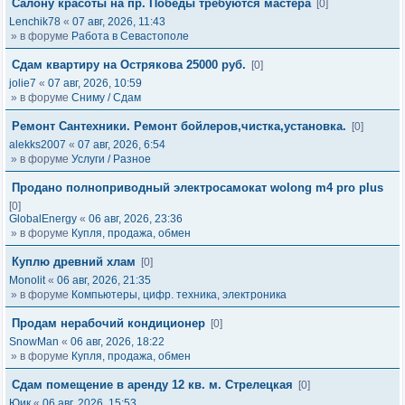
Салону красоты на пр. Победы требуются мастера
[0]
Lenchik78
«
07 авг, 2026, 11:43
» в форуме
Работа в Севастополе
Сдам квартиру на Острякова 25000 руб.
[0]
jolie7
«
07 авг, 2026, 10:59
» в форуме
Сниму / Сдам
Ремонт Сантехники. Ремонт бойлеров,чистка,установка.
[0]
alekks2007
«
07 авг, 2026, 6:54
» в форуме
Услуги / Разное
Продано полноприводный электросамокат wolong m4 pro plus
[0]
GlobalEnergy
«
06 авг, 2026, 23:36
» в форуме
Купля, продажа, обмен
Куплю древний хлам
[0]
Monolit
«
06 авг, 2026, 21:35
» в форуме
Компьютеры, цифр. техника, электроника
Продам нерабочий кондиционер
[0]
SnowMan
«
06 авг, 2026, 18:22
» в форуме
Купля, продажа, обмен
Сдам помещение в аренду 12 кв. м. Стрелецкая
[0]
Юик
«
06 авг, 2026, 15:53