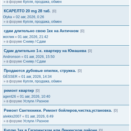
» в форуме
Купля, продажа, обмен
КСАРЕЛТО 20 mg 28 таб.
[0]
Olyka
«
02 авг, 2026, 0:26
» в форуме
Купля, продажа, обмен
сдам длительно свою 1кк на Античном
[0]
жоглик
«
01 авг, 2026, 21:42
» в форуме
Сниму / Сдам
Сдам длительно 1-к. квартиру на Юмашева
[0]
Andronson
«
01 авг, 2026, 15:50
» в форуме
Сниму / Сдам
Продаются дубовые опилки, стружка.
[0]
GЁSSER
«
01 авг, 2026, 14:34
» в форуме
Купля, продажа, обмен
ремонт квартир
[0]
agent26
«
01 авг, 2026, 10:40
» в форуме
Услуги / Разное
Ремонт Сантехники. Ремонт бойлеров,чистка,установка.
[0]
alekks2007
«
01 авг, 2026, 6:49
» в форуме
Услуги / Разное
Куплю 1кк в Гагаринском или Ленинском районе
[0]