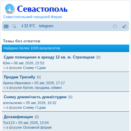
Севастопольский городской Форум
⇓32.9°C
telegram
Темы без ответов
Найдено более 1000 результатов
Сдам помещение в аренду 12 кв. м. Стрелецкая
[0]
Юик
«
06 авг, 2026, 15:53
» в форуме
Сниму / Сдам
Продам Тресибу
[0]
Арина Ивановна
«
05 авг, 2026, 17:17
» в форуме
Купля, продажа, обмен
Сниму домик/часть дома/студию
[0]
апельсинко
«
05 авг, 2026, 16:32
» в форуме
Сниму / Сдам
Догазификация
[0]
Tox123
«
05 авг, 2026, 15:04
» в форуме
Основной форум