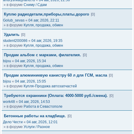
andryshka@land.ru
«
04 авг, 2026, 22:50
» в форуме
Сниму / Сдам
Куплю радиодетали,приборы,платы.дорого
[0]
Golub_sevas
«
04 авг, 2026, 22:11
» в форуме
Купля, продажа, обмен
Удалить
[0]
student200086
«
04 авг, 2026, 19:35
» в форуме
Купля, продажа, обмен
Продам альбом с марками, филателия.
[0]
bijou
«
04 авг, 2026, 15:34
» в форуме
Купля, продажа, обмен
Продам алюминиевую канистру 60 л для ГСМ, масла
[0]
bijou
«
04 авг, 2026, 15:05
» в форуме
Купля-Продажа автозапчастей
Требуются охранники (Оплата: 4000-5000 руб./смена).
[0]
work48
«
04 авг, 2026, 14:53
» в форуме
Работа в Севастополе
Бетонные работы на кладбище.
[0]
Дело Чести
«
04 авг, 2026, 12:01
» в форуме
Услуги / Разное