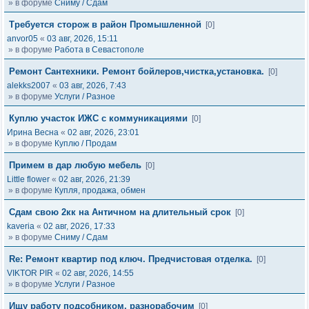
» в форуме
Сниму / Сдам
Требуется сторож в район Промышленной
[0]
anvor05
«
03 авг, 2026, 15:11
» в форуме
Работа в Севастополе
Ремонт Сантехники. Ремонт бойлеров,чистка,установка.
[0]
alekks2007
«
03 авг, 2026, 7:43
» в форуме
Услуги / Разное
Куплю участок ИЖС с коммуникациями
[0]
Ирина Весна
«
02 авг, 2026, 23:01
» в форуме
Куплю / Продам
Примем в дар любую мебель
[0]
Little flower
«
02 авг, 2026, 21:39
» в форуме
Купля, продажа, обмен
Сдам свою 2кк на Античном на длительный срок
[0]
kaveria
«
02 авг, 2026, 17:33
» в форуме
Сниму / Сдам
Re: Ремонт квартир под ключ. Предчистовая отделка.
[0]
VIKTOR PIR
«
02 авг, 2026, 14:55
» в форуме
Услуги / Разное
Ищу работу подсобником, разнорабочим
[0]