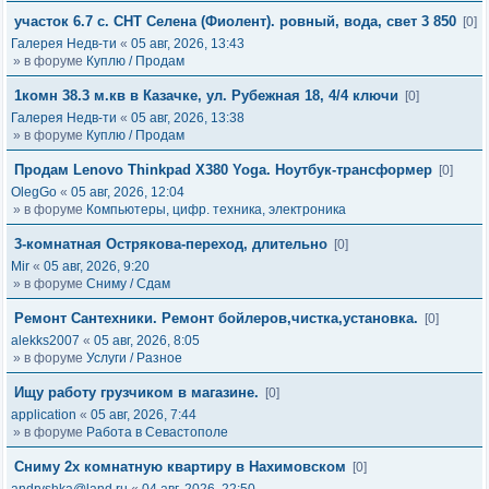
участок 6.7 с. СНТ Селена (Фиолент). ровный, вода, свет 3 850
[0]
Галерея Недв-ти
«
05 авг, 2026, 13:43
» в форуме
Куплю / Продам
1комн 38.3 м.кв в Казачке, ул. Рубежная 18, 4/4 ключи
[0]
Галерея Недв-ти
«
05 авг, 2026, 13:38
» в форуме
Куплю / Продам
Продам Lenovo Thinkpad X380 Yoga. Ноутбук-трансформер
[0]
OlegGo
«
05 авг, 2026, 12:04
» в форуме
Компьютеры, цифр. техника, электроника
3-комнатная Острякова-переход, длительно
[0]
Mir
«
05 авг, 2026, 9:20
» в форуме
Сниму / Сдам
Ремонт Сантехники. Ремонт бойлеров,чистка,установка.
[0]
alekks2007
«
05 авг, 2026, 8:05
» в форуме
Услуги / Разное
Ищу работу грузчиком в магазине.
[0]
application
«
05 авг, 2026, 7:44
» в форуме
Работа в Севастополе
Сниму 2х комнатную квартиру в Нахимовском
[0]