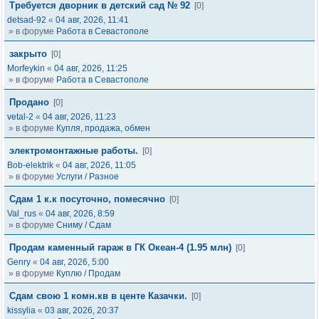
Требуется дворник в детский сад № 92
[0]
detsad-92
«
04 авг, 2026, 11:41
» в форуме
Работа в Севастополе
закрыто
[0]
Morfeykin
«
04 авг, 2026, 11:25
» в форуме
Работа в Севастополе
Продано
[0]
vetal-2
«
04 авг, 2026, 11:23
» в форуме
Купля, продажа, обмен
электромонтажные работы.
[0]
Bob-elektrik
«
04 авг, 2026, 11:05
» в форуме
Услуги / Разное
Сдам 1 к.к посуточно, помесячно
[0]
Val_rus
«
04 авг, 2026, 8:59
» в форуме
Сниму / Сдам
Продам каменный гараж в ГК Океан-4 (1.95 млн)
[0]
Genry
«
04 авг, 2026, 5:00
» в форуме
Куплю / Продам
Сдам свою 1 комн.кв в центе Казачки.
[0]
kissylia
«
03 авг, 2026, 20:37