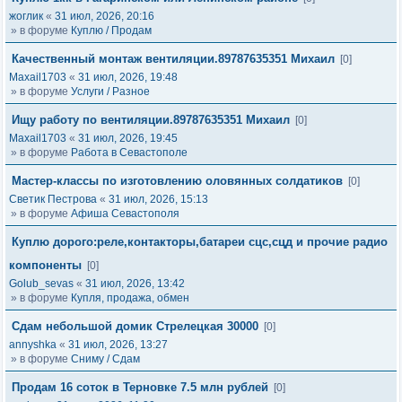
жоглик
«
31 июл, 2026, 20:16
» в форуме
Куплю / Продам
Качественный монтаж вентиляции.89787635351 Михаил
[0]
Maxail1703
«
31 июл, 2026, 19:48
» в форуме
Услуги / Разное
Ищу работу по вентиляции.89787635351 Михаил
[0]
Maxail1703
«
31 июл, 2026, 19:45
» в форуме
Работа в Севастополе
Мастер-классы по изготовлению оловянных солдатиков
[0]
Светик Пестрова
«
31 июл, 2026, 15:13
» в форуме
Афиша Севастополя
Куплю дорого:реле,контакторы,батареи сцс,сцд и прочие радио
компоненты
[0]
Golub_sevas
«
31 июл, 2026, 13:42
» в форуме
Купля, продажа, обмен
Сдам небольшой домик Стрелецкая 30000
[0]
annyshka
«
31 июл, 2026, 13:27
» в форуме
Сниму / Сдам
Продам 16 соток в Терновке 7.5 млн рублей
[0]