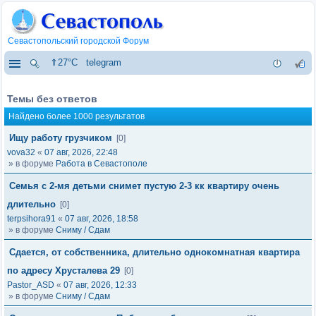
Севастопольский городской Форум
⇑27°C
telegram
Темы без ответов
Найдено более 1000 результатов
Ищу работу грузчиком
[0]
vova32
«
07 авг, 2026, 22:48
» в форуме
Работа в Севастополе
Семья с 2-мя детьми снимет пустую 2-3 кк квартиру очень
длительно
[0]
terpsihora91
«
07 авг, 2026, 18:58
» в форуме
Сниму / Сдам
Сдается, от собственника, длительно однокомнатная квартира
по адресу Хрусталева 29
[0]
Pastor_ASD
«
07 авг, 2026, 12:33
» в форуме
Сниму / Сдам