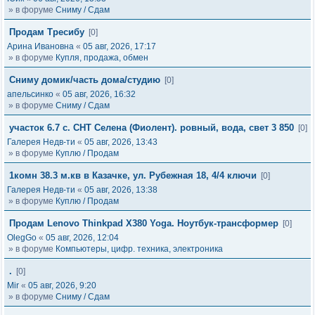
» в форуме
Сниму / Сдам
Продам Тресибу
[0]
Арина Ивановна
«
05 авг, 2026, 17:17
» в форуме
Купля, продажа, обмен
Сниму домик/часть дома/студию
[0]
апельсинко
«
05 авг, 2026, 16:32
» в форуме
Сниму / Сдам
участок 6.7 с. СНТ Селена (Фиолент). ровный, вода, свет 3 850
[0]
Галерея Недв-ти
«
05 авг, 2026, 13:43
» в форуме
Куплю / Продам
1комн 38.3 м.кв в Казачке, ул. Рубежная 18, 4/4 ключи
[0]
Галерея Недв-ти
«
05 авг, 2026, 13:38
» в форуме
Куплю / Продам
Продам Lenovo Thinkpad X380 Yoga. Ноутбук-трансформер
[0]
OlegGo
«
05 авг, 2026, 12:04
» в форуме
Компьютеры, цифр. техника, электроника
.
[0]
Mir
«
05 авг, 2026, 9:20
» в форуме
Сниму / Сдам