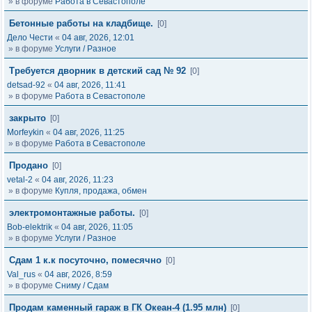
» в форуме
Работа в Севастополе
Бетонные работы на кладбище.
[0]
Дело Чести
«
04 авг, 2026, 12:01
» в форуме
Услуги / Разное
Требуется дворник в детский сад № 92
[0]
detsad-92
«
04 авг, 2026, 11:41
» в форуме
Работа в Севастополе
закрыто
[0]
Morfeykin
«
04 авг, 2026, 11:25
» в форуме
Работа в Севастополе
Продано
[0]
vetal-2
«
04 авг, 2026, 11:23
» в форуме
Купля, продажа, обмен
электромонтажные работы.
[0]
Bob-elektrik
«
04 авг, 2026, 11:05
» в форуме
Услуги / Разное
Сдам 1 к.к посуточно, помесячно
[0]
Val_rus
«
04 авг, 2026, 8:59
» в форуме
Сниму / Сдам
Продам каменный гараж в ГК Океан-4 (1.95 млн)
[0]