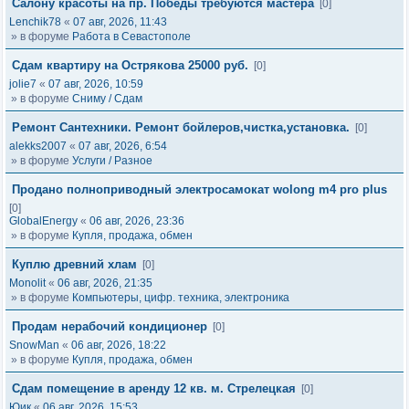
Салону красоты на пр. Победы требуются мастера
[0]
Lenchik78
«
07 авг, 2026, 11:43
» в форуме
Работа в Севастополе
Сдам квартиру на Острякова 25000 руб.
[0]
jolie7
«
07 авг, 2026, 10:59
» в форуме
Сниму / Сдам
Ремонт Сантехники. Ремонт бойлеров,чистка,установка.
[0]
alekks2007
«
07 авг, 2026, 6:54
» в форуме
Услуги / Разное
Продано полноприводный электросамокат wolong m4 pro plus
[0]
GlobalEnergy
«
06 авг, 2026, 23:36
» в форуме
Купля, продажа, обмен
Куплю древний хлам
[0]
Monolit
«
06 авг, 2026, 21:35
» в форуме
Компьютеры, цифр. техника, электроника
Продам нерабочий кондиционер
[0]
SnowMan
«
06 авг, 2026, 18:22
» в форуме
Купля, продажа, обмен
Сдам помещение в аренду 12 кв. м. Стрелецкая
[0]
Юик
«
06 авг, 2026, 15:53