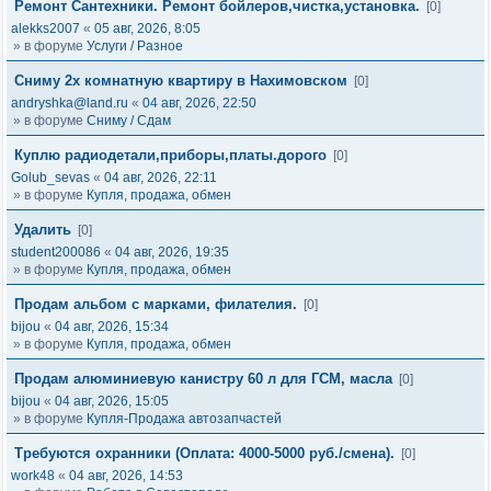
Ремонт Сантехники. Ремонт бойлеров,чистка,установка.
[0]
alekks2007
«
05 авг, 2026, 8:05
» в форуме
Услуги / Разное
Сниму 2х комнатную квартиру в Нахимовском
[0]
andryshka@land.ru
«
04 авг, 2026, 22:50
» в форуме
Сниму / Сдам
Куплю радиодетали,приборы,платы.дорого
[0]
Golub_sevas
«
04 авг, 2026, 22:11
» в форуме
Купля, продажа, обмен
Удалить
[0]
student200086
«
04 авг, 2026, 19:35
» в форуме
Купля, продажа, обмен
Продам альбом с марками, филателия.
[0]
bijou
«
04 авг, 2026, 15:34
» в форуме
Купля, продажа, обмен
Продам алюминиевую канистру 60 л для ГСМ, масла
[0]
bijou
«
04 авг, 2026, 15:05
» в форуме
Купля-Продажа автозапчастей
Требуются охранники (Оплата: 4000-5000 руб./смена).
[0]
work48
«
04 авг, 2026, 14:53