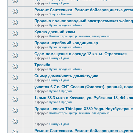
теме
сообщений.
в форуме
Сниму / Сдам
нет
В
новых
этой
Ремонт Сантехники. Ремонт бойлеров,чистка,уста
непрочитанных
теме
сообщений.
в форуме
Услуги / Разное
нет
В
новых
этой
Продано полноприводный электросамокат wolong 
непрочитанных
теме
сообщений.
в форуме
Купля, продажа, обмен
нет
В
новых
этой
Куплю древний хлам
непрочитанных
теме
сообщений.
в форуме
Компьютеры, цифр. техника, электроника
нет
В
новых
этой
Продам нерабочий кондиционер
непрочитанных
теме
сообщений.
в форуме
Купля, продажа, обмен
нет
В
новых
этой
Сдам помещение в аренду 12 кв. м. Стрелецкая
непрочитанных
теме
сообщений.
в форуме
Сниму / Сдам
нет
В
новых
этой
Тресиба
непрочитанных
теме
сообщений.
в форуме
Купля, продажа, обмен
нет
В
новых
этой
Сниму домик/часть дома/студию
непрочитанных
теме
сообщений.
в форуме
Сниму / Сдам
нет
В
новых
этой
участок 6.7 с. СНТ Селена (Фиолент). ровный, вода,
непрочитанных
теме
сообщений.
в форуме
Куплю / Продам
нет
В
новых
этой
1комн 38.3 м.кв в Казачке, ул. Рубежная 18, 4/4 к
непрочитанных
теме
сообщений.
в форуме
Куплю / Продам
нет
В
новых
этой
Продам Lenovo Thinkpad X380 Yoga. Ноутбук-тра
непрочитанных
теме
сообщений.
в форуме
Компьютеры, цифр. техника, электроника
нет
В
новых
этой
.
непрочитанных
теме
сообщений.
в форуме
Сниму / Сдам
нет
В
новых
этой
Ремонт Сантехники. Ремонт бойлеров,чистка,уста
непрочитанных
теме