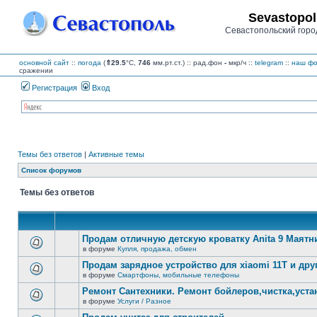
Sevastopol
Севастопольский горо
основной сайт
::
погода
(
⇑29.5
°C,
746
мм.рт.ст.) :: рад.фон
-
мкр/ч
::
telegram
::
наш фо
сражении
Регистрация
Вход
Темы без ответов
|
Активные темы
Список форумов
Темы без ответов
Продам отличную детскую кроватку Anita 9 Маятни
в форуме
Купля, продажа, обмен
В
этой
Продам зарядное устройство для xiaomi 11T и дру
теме
в форуме
Смартфоны, мобильные телефоны
нет
В
новых
этой
Ремонт Сантехники. Ремонт бойлеров,чистка,уста
непрочитанных
теме
сообщений.
в форуме
Услуги / Разное
нет
В
новых
этой