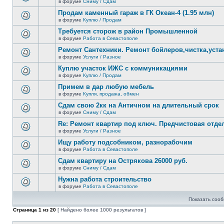
сообщений.
в форуме
Сниму / Сдам
нет
В
новых
этой
Продам каменный гараж в ГК Океан-4 (1.95 млн)
непрочитанных
теме
сообщений.
в форуме
Куплю / Продам
нет
В
новых
этой
Требуется сторож в район Промышленной
непрочитанных
теме
сообщений.
в форуме
Работа в Севастополе
нет
В
новых
этой
Ремонт Сантехники. Ремонт бойлеров,чистка,уста
непрочитанных
теме
сообщений.
в форуме
Услуги / Разное
нет
В
новых
этой
Куплю участок ИЖС с коммуникациями
непрочитанных
теме
сообщений.
в форуме
Куплю / Продам
нет
В
новых
этой
Примем в дар любую мебель
непрочитанных
теме
сообщений.
в форуме
Купля, продажа, обмен
нет
В
новых
этой
Сдам свою 2кк на Античном на длительный срок
непрочитанных
теме
сообщений.
в форуме
Сниму / Сдам
нет
В
новых
этой
Re: Ремонт квартир под ключ. Предчистовая отдел
непрочитанных
теме
сообщений.
в форуме
Услуги / Разное
нет
В
новых
этой
Ищу работу подсобником, разнорабочим
непрочитанных
теме
сообщений.
в форуме
Работа в Севастополе
нет
В
новых
этой
Сдам квартиру на Острякова 26000 руб.
непрочитанных
теме
сообщений.
в форуме
Сниму / Сдам
нет
В
новых
этой
Нужна работа строительство
непрочитанных
теме
сообщений.
в форуме
Работа в Севастополе
нет
В
новых
этой
непрочитанных
Показать сооб
теме
сообщений.
нет
Страница
1
из
20
[ Найдено более 1000 результатов ]
новых
непрочитанных
сообщений.