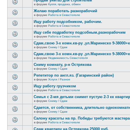
Продам унитаз для строителей
непрочитанных
теме
сообщений.
в форуме
Купля, продажа, обмен
нет
В
новых
этой
Желаю поработать разнорабочий
непрочитанных
теме
сообщений.
в форуме
Работа в Севастополе
нет
В
новых
этой
Ищу работу подсобником, рабочим.
непрочитанных
теме
сообщений.
в форуме
Работа в Севастополе
нет
В
новых
этой
Ищу себе подработку подсобным,разнорабочим
непрочитанных
теме
сообщений.
в форуме
Работа в Севастополе
нет
В
новых
этой
Сдам,свою 3-х комн.кв-ру ,ул.Маринеско 9-38000+к
непрочитанных
теме
сообщений.
в форуме
Сниму / Сдам
нет
В
новых
этой
Сдам,свою 3-х комн.кв-ру ,ул.Маринеско 9-38000+к
непрочитанных
теме
сообщений.
в форуме
Недвижимость Севастополя
нет
В
новых
этой
Сниму комнату, р-н Острякова
непрочитанных
теме
сообщений.
в форуме
Сниму / Сдам
нет
В
новых
этой
Репетитор по англ.яз. (Гагаринский район)
непрочитанных
теме
сообщений.
в форуме
Услуги / Разное
нет
В
новых
этой
Ищу работу грузчиком
непрочитанных
теме
сообщений.
в форуме
Работа в Севастополе
нет
В
новых
этой
Семья с 2-мя детьми снимет пустую 2-3 кк кварти
непрочитанных
теме
сообщений.
в форуме
Сниму / Сдам
нет
В
новых
этой
Сдается, от собственника, длительно однокомнатн
непрочитанных
теме
сообщений.
в форуме
Сниму / Сдам
нет
В
новых
этой
Салону красоты на пр. Победы требуются мастера
непрочитанных
теме
сообщений.
в форуме
Работа в Севастополе
нет
В
новых
этой
Сдам квартиру на Острякова 25000 руб.
непрочитанных