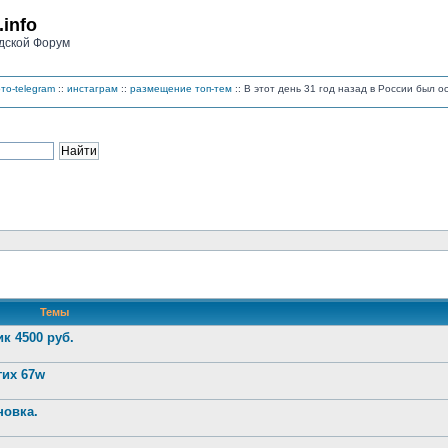
.info
дской Форум
то-telegram
::
инстаграм
::
размещение топ-тем
:: В этот день 31 год назад в России был 
Темы
к 4500 руб.
гих 67w
новка.