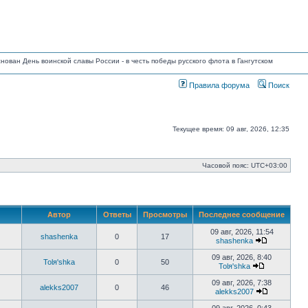
основан День воинской славы России - в честь победы русского флота в Гангутском
Правила форума
Поиск
Текущее время: 09 авг, 2026, 12:35
Часовой пояс:
UTC+03:00
Автор
Ответы
Просмотры
Последнее сообщение
09 авг, 2026, 11:54
shashenka
0
17
shashenka
Перейти
к
09 авг, 2026, 8:40
Tolя'shka
0
50
последнем
Tolя'shka
сообщению
Перейти
к
09 авг, 2026, 7:38
alekks2007
0
46
последнему
alekks2007
сообщению
Перейти
к