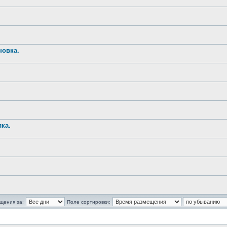
новка.
ка.
щения за:
Поле сортировки: