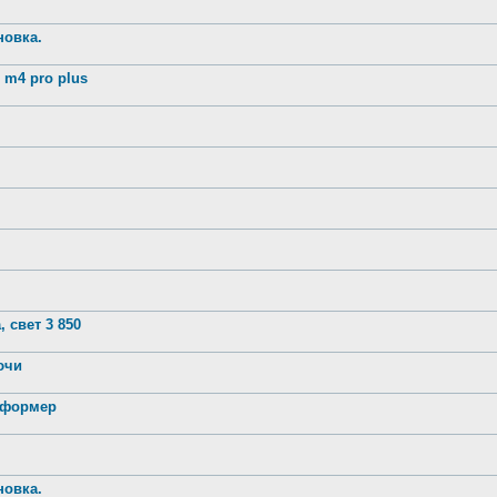
новка.
m4 pro plus
 свет 3 850
лючи
нсформер
новка.