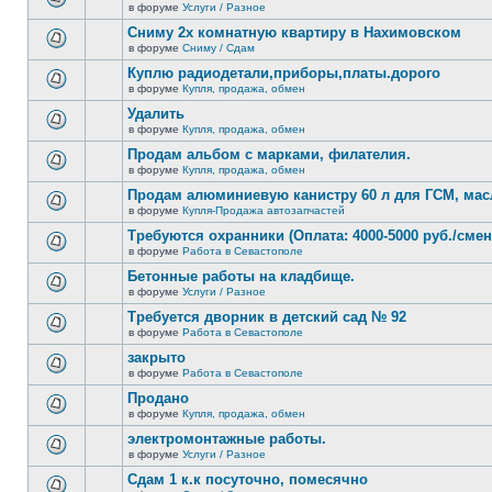
сообщений.
в форуме
Услуги / Разное
нет
В
новых
этой
Сниму 2х комнатную квартиру в Нахимовском
непрочитанных
теме
сообщений.
в форуме
Сниму / Сдам
нет
В
новых
этой
Куплю радиодетали,приборы,платы.дорого
непрочитанных
теме
сообщений.
в форуме
Купля, продажа, обмен
нет
В
новых
этой
Удалить
непрочитанных
теме
сообщений.
в форуме
Купля, продажа, обмен
нет
В
новых
этой
Продам альбом с марками, филателия.
непрочитанных
теме
сообщений.
в форуме
Купля, продажа, обмен
нет
В
новых
этой
Продам алюминиевую канистру 60 л для ГСМ, мас
непрочитанных
теме
сообщений.
в форуме
Купля-Продажа автозапчастей
нет
В
новых
этой
Требуются охранники (Оплата: 4000-5000 руб./смен
непрочитанных
теме
сообщений.
в форуме
Работа в Севастополе
нет
В
новых
этой
Бетонные работы на кладбище.
непрочитанных
теме
сообщений.
в форуме
Услуги / Разное
нет
В
новых
этой
Требуется дворник в детский сад № 92
непрочитанных
теме
сообщений.
в форуме
Работа в Севастополе
нет
В
новых
этой
закрыто
непрочитанных
теме
сообщений.
в форуме
Работа в Севастополе
нет
В
новых
этой
Продано
непрочитанных
теме
сообщений.
в форуме
Купля, продажа, обмен
нет
В
новых
этой
электромонтажные работы.
непрочитанных
теме
сообщений.
в форуме
Услуги / Разное
нет
В
новых
этой
Сдам 1 к.к посуточно, помесячно
непрочитанных
теме