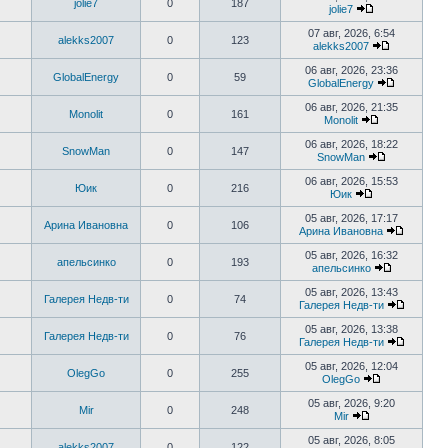
jolie7
0
187
последнем
jolie7
сообщению
Перейти
к
07 авг, 2026, 6:54
alekks2007
0
123
последнему
alekks2007
сообщению
Перейти
к
06 авг, 2026, 23:36
GlobalEnergy
0
59
последнем
GlobalEnergy
сообщени
Перейти
к
06 авг, 2026, 21:35
Monolit
0
161
последне
Monolit
сообщени
Перейти
к
06 авг, 2026, 18:22
SnowMan
0
147
последнему
SnowMan
сообщению
Перейти
к
06 авг, 2026, 15:53
Юик
0
216
последнему
Юик
сообщению
Перейти
к
05 авг, 2026, 17:17
Арина Ивановна
0
106
последнему
Арина Ивановна
сообщению
Перейти
к
05 авг, 2026, 16:32
апельсинко
0
193
последн
апельсинко
сообще
Перейти
к
05 авг, 2026, 13:43
Галерея Недв-ти
0
74
последнем
Галерея Недв-ти
сообщени
Перейти
к
05 авг, 2026, 13:38
Галерея Недв-ти
0
76
последн
Галерея Недв-ти
сообще
Перейти
к
05 авг, 2026, 12:04
OlegGo
0
255
последн
OlegGo
сообще
Перейти
к
05 авг, 2026, 9:20
Mir
0
248
последнему
Mir
сообщению
Перейти
к
05 авг, 2026, 8:05
alekks2007
0
122